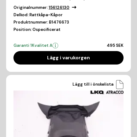
Originalnummer:
156126130
Delkod:
Rattkåpa-Kåpor
Produktnummer:
B1476673
Position:
Ospecificerat
Garanti 1
Kvalitet A
495 SEK
Lägg i varukorgen
Lägg till i önskelista