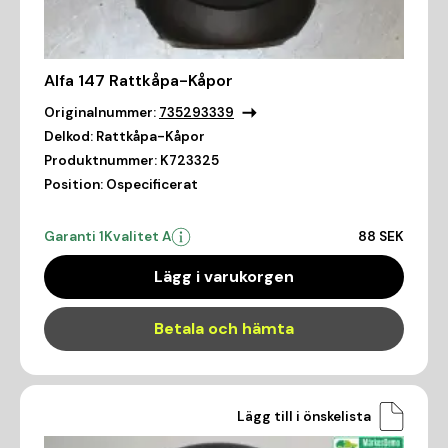
Alfa 147 Rattkåpa-Kåpor
Originalnummer:
735293339
Delkod:
Rattkåpa-Kåpor
Produktnummer:
K723325
Position:
Ospecificerat
Garanti 1
Kvalitet A
88 SEK
Lägg i varukorgen
Betala och hämta
Lägg till i önskelista