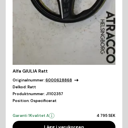
Alfa GIULIA Ratt
Originalnummer:
6000628868
Delkod:
Ratt
Produktnummer:
J1102357
Position:
Ospecificerat
Garanti 1
Kvalitet A
4 795 SEK
Lägg i varukorgen