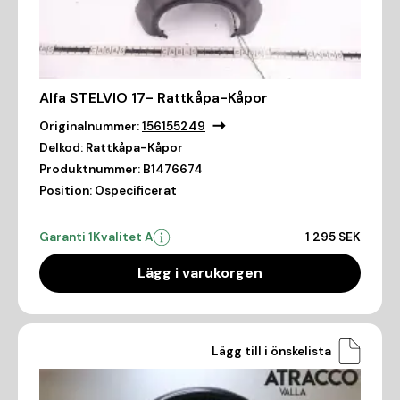
Alfa STELVIO 17- Rattkåpa-Kåpor
Originalnummer:
156155249
Delkod:
Rattkåpa-Kåpor
Produktnummer:
B1476674
Position:
Ospecificerat
Garanti 1
Kvalitet A
1 295 SEK
Lägg i varukorgen
Lägg till i önskelista