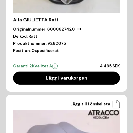
Alfa GIULIETTA Ratt
Originalnummer:
6000627420
Delkod:
Ratt
Produktnummer:
V282075
Position:
Ospecificerat
Garanti 2
Kvalitet A
4 495 SEK
Lägg i varukorgen
Lägg till i önskelista