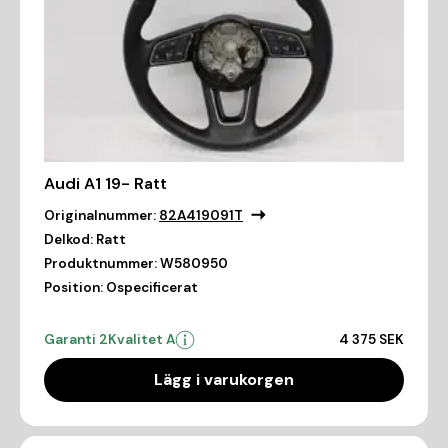
Audi A1 19- Ratt
Originalnummer:
82A419091T
Delkod:
Ratt
Produktnummer:
W580950
Position:
Ospecificerat
Garanti 2
Kvalitet A
4 375 SEK
Lägg i varukorgen