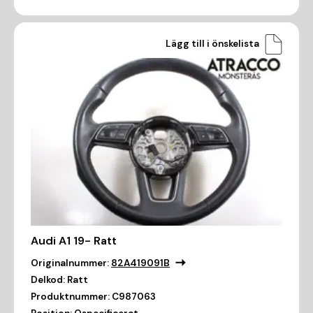
Lägg till i önskelista
Audi A1 19- Ratt
Originalnummer:
82A419091B
Delkod:
Ratt
Produktnummer:
C987063