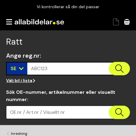
Vi kontrollerar så din del passar
Garanterad passform
Snabbt och tryggt
Ratt
Vi kontrollerar så din del passar
Ange reg.nr
:
SE
ABC123
Välj bil i lista
Sök OE-nummer, artikelnummer eller visuellt
nummer
:
OE.nr / Art.nr / Visuellt nr
Inredning