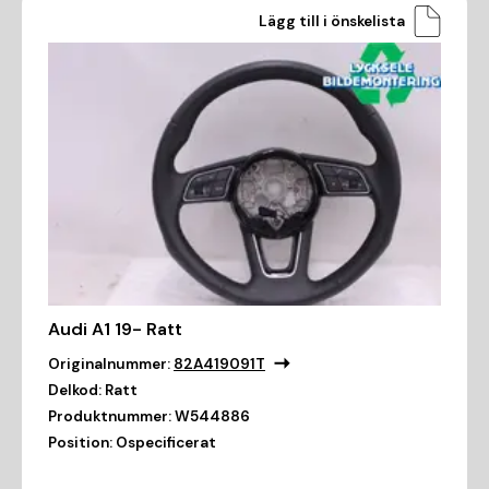
Lägg till i önskelista
Audi A1 19- Ratt
Originalnummer:
82A419091T
Delkod:
Ratt
Produktnummer:
W544886
Position:
Ospecificerat