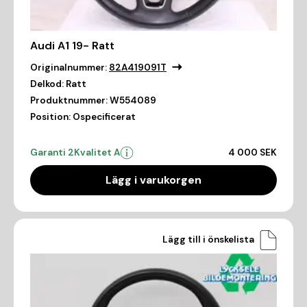
Audi A1 19- Ratt
Originalnummer:
82A419091T
Delkod:
Ratt
Produktnummer:
W554089
Position:
Ospecificerat
Garanti 2
Kvalitet A
4 000 SEK
Lägg i varukorgen
Lägg till i önskelista