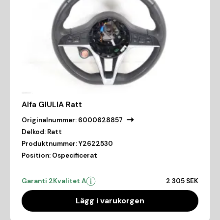
Alfa GIULIA Ratt
Originalnummer:
6000628857
Delkod:
Ratt
Produktnummer:
Y2622530
Position:
Ospecificerat
Garanti 2
Kvalitet A
2 305 SEK
Lägg i varukorgen