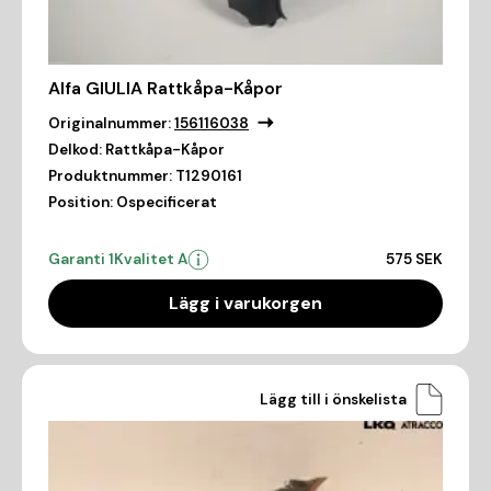
Alfa GIULIA Rattkåpa-Kåpor
Originalnummer:
156116038
Delkod:
Rattkåpa-Kåpor
Produktnummer:
T1290161
Position:
Ospecificerat
Garanti 1
Kvalitet A
575 SEK
Lägg i varukorgen
Lägg till i önskelista