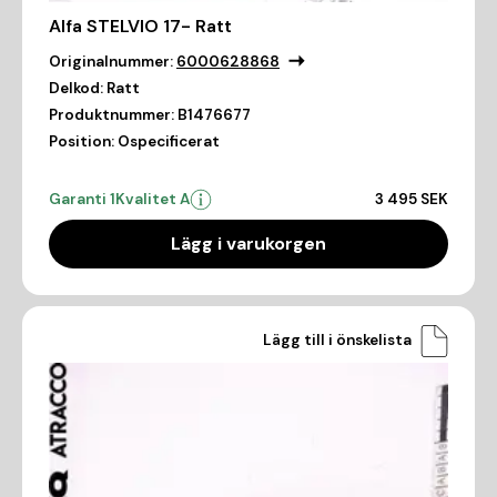
Alfa STELVIO 17- Ratt
Originalnummer:
6000628868
Delkod:
Ratt
Produktnummer:
B1476677
Position:
Ospecificerat
Garanti 1
Kvalitet A
3 495 SEK
Lägg i varukorgen
Lägg till i önskelista