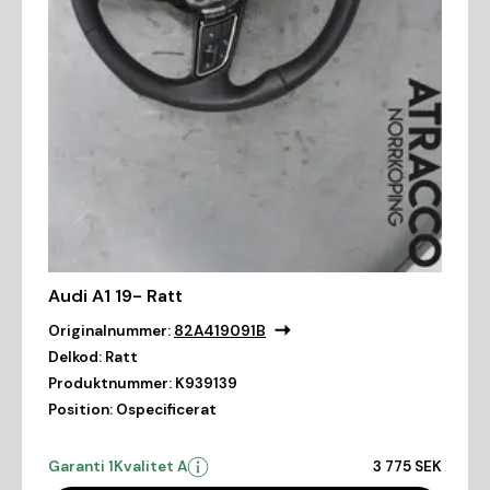
Audi A1 19- Ratt
Originalnummer:
82A419091B
Delkod:
Ratt
Produktnummer:
K939139
Position:
Ospecificerat
Garanti 1
Kvalitet A
3 775 SEK