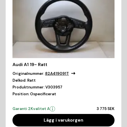
Audi A1 19- Ratt
Originalnummer:
82A419091T
Delkod:
Ratt
Produktnummer:
V303957
Position:
Ospecificerat
Garanti 2
Kvalitet A
3 775 SEK
Lägg i varukorgen