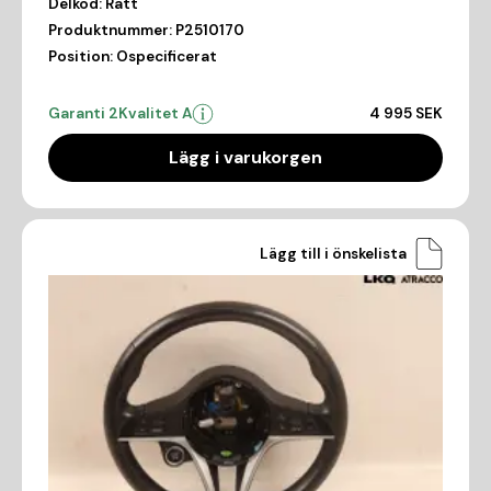
Delkod:
Ratt
Produktnummer:
P2510170
Position:
Ospecificerat
Garanti 2
Kvalitet A
4 995 SEK
Lägg i varukorgen
Lägg till i önskelista