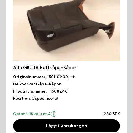
Alfa GIULIA Rattkåpa-Kåpor
Originalnummer:
156110209
Delkod:
Rattkåpa-Kåpor
Produktnummer:
T1588246
Position:
Ospecificerat
Garanti 1
Kvalitet A
250 SEK
Lägg i varukorgen