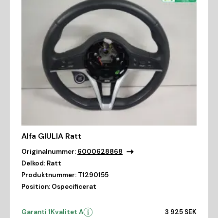
Alfa GIULIA Ratt
Originalnummer:
6000628868
Delkod:
Ratt
Produktnummer:
T1290155
Position:
Ospecificerat
Garanti 1
Kvalitet A
3 925 SEK