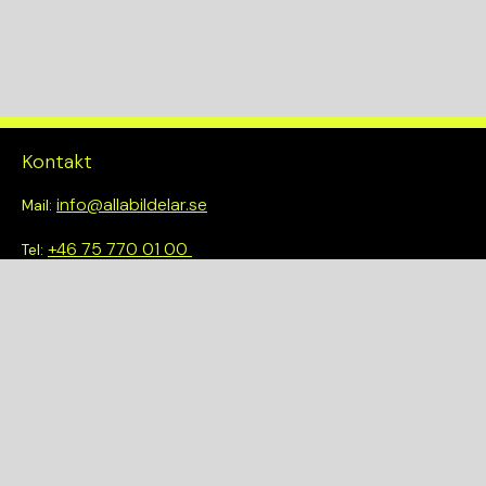
Kontakt
info@allabildelar.se
Mail:
+46 75 770 01 00
Tel:
Om oss
Vi tror på att göra det enkelt att välja rätt. Hos oss får du inte
bara tillgång till ett brett sortiment av kvalitetskontrollerade
delar – du blir också en del av en smartare och mer hållbar
framtid.
Snabblänkar
Om oss