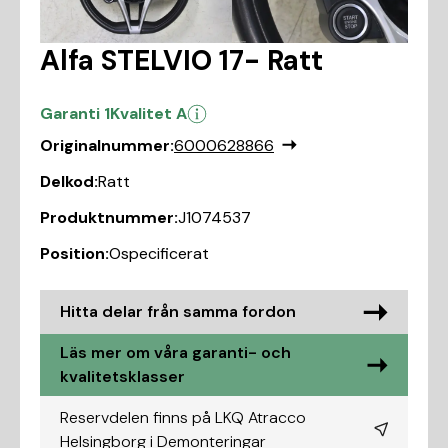
Alfa STELVIO 17- Ratt
Garanti 1
Kvalitet A
Originalnummer:
6000628866
Delkod:
Ratt
Produktnummer:
J1074537
Position:
Ospecificerat
Hitta delar från samma fordon
Läs mer om våra garanti- och
kvalitetsklasser
Reservdelen finns på LKQ Atracco
Helsingborg i
Demonteringar