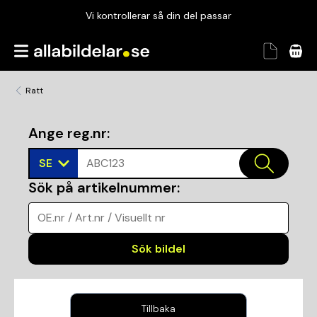
Vi kontrollerar så din del passar
Garanterad passform
Snabbt och tryggt
Ratt
Vi kontrollerar så din del passar
Ange reg.nr
:
SE
ABC123
Sök på artikelnummer
:
OE.nr / Art.nr / Visuellt nr
Sök bildel
Tillbaka