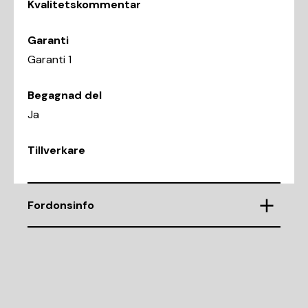
Kvalitetskommentar
Garanti
Garanti 1
Begagnad del
Ja
Tillverkare
Fordonsinfo
Chassinummer
ZARFAHBNXJ7B94312
Demonteringsnr