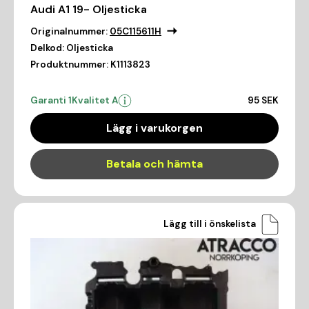
Audi A1 19- Oljesticka
Originalnummer:
05C115611H
Delkod:
Oljesticka
Produktnummer:
K1113823
Garanti 1
Kvalitet A
95 SEK
Lägg i varukorgen
Betala och hämta
Lägg till i önskelista