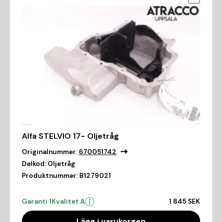
Alfa STELVIO 17- Oljetråg
Originalnummer:
670051742
Delkod:
Oljetråg
Produktnummer:
B1279021
Garanti 1
Kvalitet A
1 845 SEK
Lägg i varukorgen