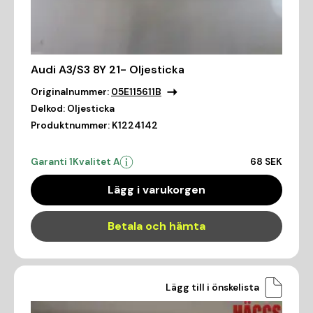
Audi A3/S3 8Y 21- Oljesticka
Originalnummer:
05E115611B
Delkod:
Oljesticka
Produktnummer:
K1224142
Garanti 1
Kvalitet A
68 SEK
Lägg i varukorgen
Betala och hämta
Lägg till i önskelista