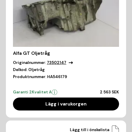
Alfa GT Oljetråg
Originalnummer:
73502147
Delkod:
Oljetråg
Produktnummer:
HA546179
Garanti 2
Kvalitet A
2 563 SEK
Lägg i varukorgen
Lägg till i önskelista