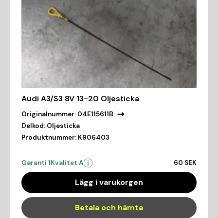
Audi A3/S3 8V 13-20 Oljesticka
Originalnummer:
04E115611B
Delkod:
Oljesticka
Produktnummer:
K906403
Garanti 1
Kvalitet A
60 SEK
Lägg i varukorgen
Betala och hämta