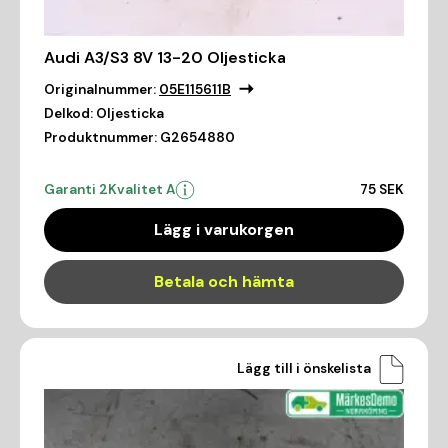
Audi A3/S3 8V 13-20 Oljesticka
Originalnummer:
05E115611B
Delkod:
Oljesticka
Produktnummer:
G2654880
Garanti 2
Kvalitet A
75 SEK
Lägg i varukorgen
Betala och hämta
Lägg till i önskelista