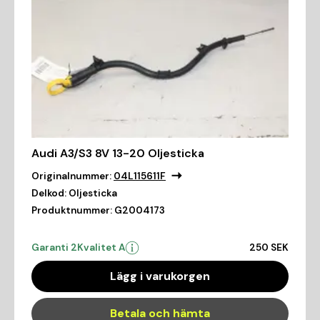
Audi A3/S3 8V 13-20 Oljesticka
Originalnummer:
04L115611F
Delkod:
Oljesticka
Produktnummer:
G2004173
Garanti 2
Kvalitet A
250 SEK
Lägg i varukorgen
Betala och hämta