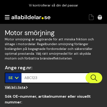
Vi kontrollerar så din del passar
Garanterad passform
Snabbt och tryggt
Motor smörjning
Vi kontrollerar så din del passar
Motor smörjning är avgörande för att minska friktion och
slitage i motordelar. Regelbunden smörjning förlänger
livslängden på begagnade fordonsdelar och säkerställer
optimal prestanda. Välj rätt smörjmedel för att skydda
motorn och förbättra bränsleeffektiviteten.
Ange reg.nr
:
SE
ABC123
Välj bil i lista
Sök OE-nummer, artikelnummer eller visuellt
nummer
: