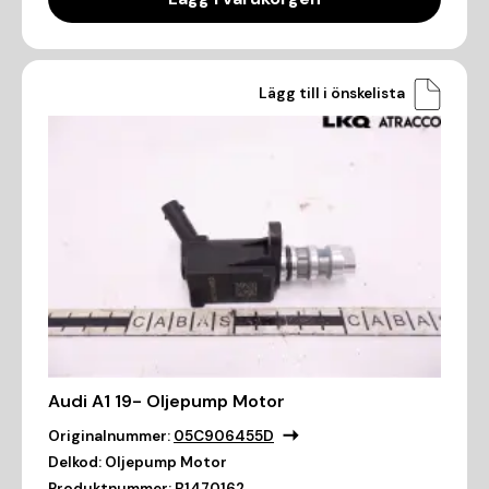
Lägg till i önskelista
Audi A1 19- Oljepump Motor
Originalnummer:
05C906455D
Delkod:
Oljepump Motor
Produktnummer:
B1470162