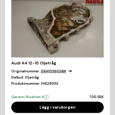
Audi A4 12-15 Oljetråg
Originalnummer:
06H103603AN
Delkod:
Oljetråg
Produktnummer:
HI628053
Garanti 1
Kvalitet A
700 SEK
Lägg i varukorgen