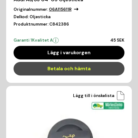
Originalnummer:
06A115611R
Delkod:
Oljesticka
Produktnummer:
C842386
Garanti 1
Kvalitet A
45 SEK
Lägg i varukorgen
Betala och hämta
Lägg till i önskelista