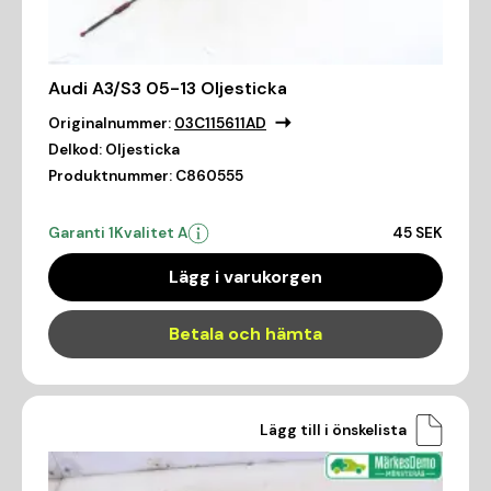
Audi A3/S3 05-13 Oljesticka
Originalnummer:
03C115611AD
Delkod:
Oljesticka
Produktnummer:
C860555
Garanti 1
Kvalitet A
45 SEK
Lägg i varukorgen
Betala och hämta
Lägg till i önskelista