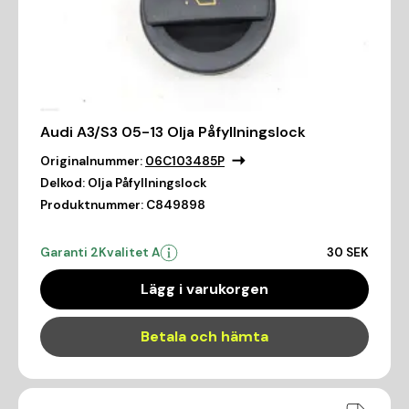
Audi A3/S3 05-13 Olja Påfyllningslock
Originalnummer:
06C103485P
Delkod:
Olja Påfyllningslock
Produktnummer:
C849898
Garanti 2
Kvalitet A
30 SEK
Lägg i varukorgen
Betala och hämta