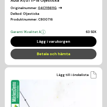
Audi A1/S1 11-18 Oljesticka
Originalnummer:
04C115611G
Delkod:
Oljesticka
Produktnummer:
C800716
Garanti 1
Kvalitet A
63 SEK
Lägg i varukorgen
Betala och hämta
Lägg till i önskelista