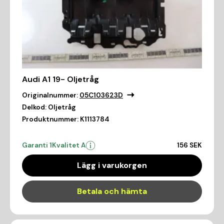
Audi A1 19- Oljetråg
Originalnummer:
05C103623D
Delkod:
Oljetråg
Produktnummer:
K1113784
Garanti 1
Kvalitet A
156 SEK
Lägg i varukorgen
Betala och hämta