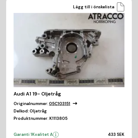
Lägg till i önskelista
Audi A1 19- Oljetråg
Originalnummer:
05C103151
Delkod:
Oljetråg
Produktnummer:
K1113805
Garanti 1
Kvalitet A
433 SEK