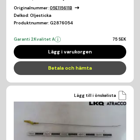
Originalnummer:
05E115611B
Delkod:
Oljesticka
Produktnummer:
G2876054
Garanti 2
Kvalitet A
75 SEK
Lägg i varukorgen
Betala och hämta
Lägg till i önskelista