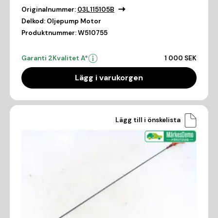
Originalnummer:
03L115105B
Delkod:
Oljepump Motor
Produktnummer:
W510755
Garanti 2
Kvalitet A*
1 000 SEK
Lägg i varukorgen
Lägg till i önskelista