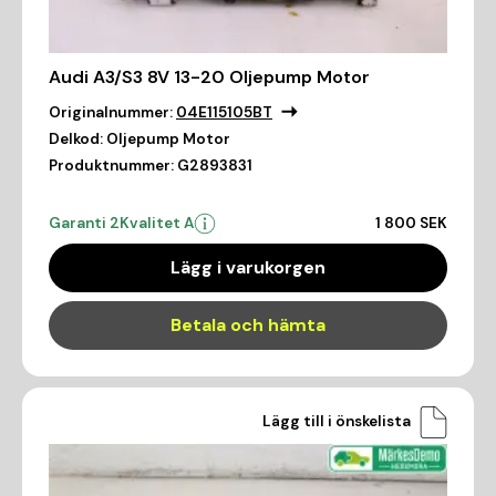
Audi A3/S3 8V 13-20 Oljepump Motor
Originalnummer:
04E115105BT
Delkod:
Oljepump Motor
Produktnummer:
G2893831
Garanti 2
Kvalitet A
1 800 SEK
Lägg i varukorgen
Betala och hämta
Lägg till i önskelista