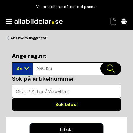
Vi kontrollerar så din del passar
Garanterad passform
Snabbt och tryggt
Abs hydraulaggregat
Vi kontrollerar så din del passar
Ange reg.nr
:
SE
ABC123
Sök på artikelnummer
:
OE.nr / Art.nr / Visuellt nr
Sök bildel
Tillbaka