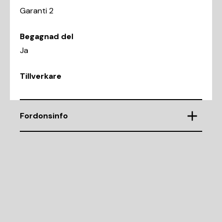
Garanti 2
Begagnad del
Ja
Tillverkare
Fordonsinfo
Chassinummer
Demonteringsnr
Motorkod
Cylindervolym (CC)