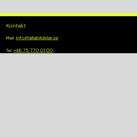
Kontakt
info@allabildelar.se
Mail:
+46 75 770 01 00
Tel:
Om oss
Vi tror på att göra det enkelt att välja rätt. Hos oss får du inte
bara tillgång till ett brett sortiment av kvalitetskontrollerade
delar – du blir också en del av en smartare och mer hållbar
framtid.
Snabblänkar
Om oss
Demonteringar
Bilmärken