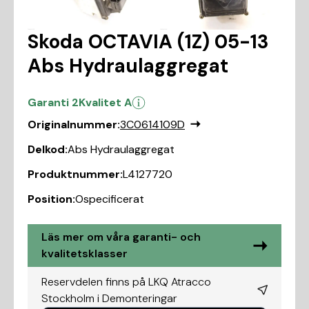
Skoda OCTAVIA (1Z) 05-13
Abs Hydraulaggregat
Garanti 2
Kvalitet A
Originalnummer:
3C0614109D
Delkod:
Abs Hydraulaggregat
Produktnummer:
L4127720
Position:
Ospecificerat
Läs mer om våra garanti- och
kvalitetsklasser
Reservdelen finns på LKQ Atracco
Stockholm i
Demonteringar