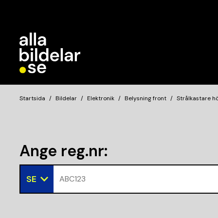
Startsida
Bildelar
Elektronik
Belysning front
Strålkastare h
Ange reg.nr
:
SE
ABC123