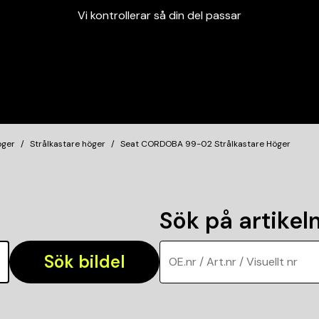
Vi kontrollerar så din del passar
Garanterad passform
Snabbt och tryggt
Vi kontrollerar så din del passar
öger
Strålkastare höger
Seat CORDOBA 99-02 Strålkastare Höger
Sök på artike
Sök bildel
OE.nr / Art.nr / Visuellt nr