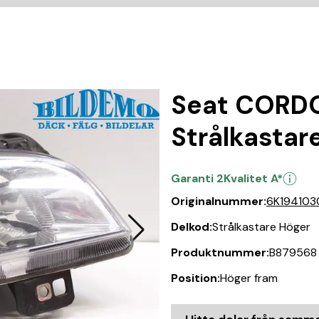
Seat CORD
Strålkastar
Garanti 2
Kvalitet A*
Originalnummer:
6K194103
Delkod:
Strålkastare Höger
Produktnummer:
B879568
Position:
Höger fram