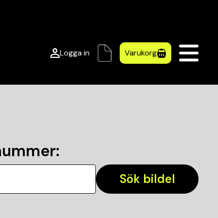
Logga in
Varukorg
lnummer
:
Sök bildel