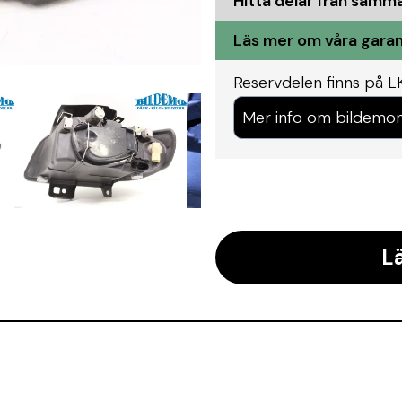
Hitta delar från samm
Läs mer om våra garan
Reservdelen finns på L
Mer info om bildemon
L