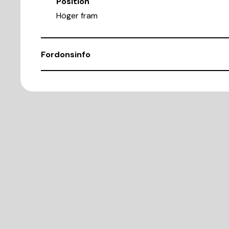
Position
Höger fram
Fordonsinfo
Chassinummer
VSSZZZ6KZYR041469
Demonteringsnr
B360499
Karosstyp
Sedan
Antal dörrar
4