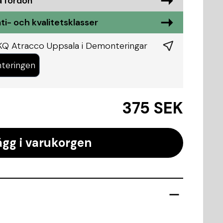
a fordon
ti- och kvalitetsklasser
KQ Atracco Uppsala i
Demonteringar
teringen
375 SEK
ägg i varukorgen