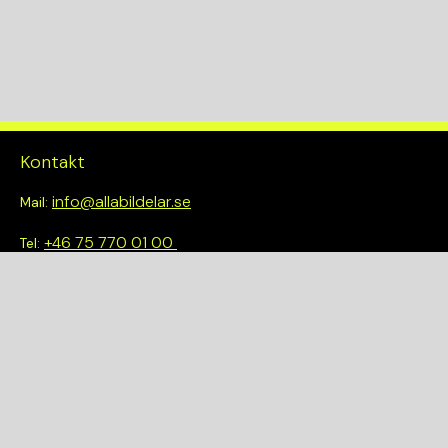
Kontakt
info@allabildelar.se
Mail:
+46 75 770 01 00
Tel:
Om oss
Vi tror på att göra det enkelt att välja rätt. Hos oss får du inte
bara tillgång till ett brett sortiment av kvalitetskontrollerade
delar – du blir också en del av en smartare och mer hållbar
framtid.
Snabblänkar