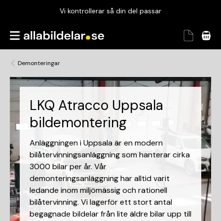
Vi kontrollerar så din del passar
Garanterad passform
Snabbt och tryggt
Demonteringar
Vi kontrollerar så din del passar
LKQ Atracco Uppsala
bildemontering
Anläggningen i Uppsala är en modern
bilåtervinningsanläggning som hanterar cirka
3000 bilar per år. Vår
demonteringsanläggning har alltid varit
ledande inom miljömässig och rationell
bilåtervinning. Vi lagerför ett stort antal
begagnade bildelar från lite äldre bilar upp till