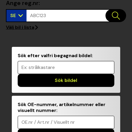
Ange reg.nr
:
SE
ABC123
Välj bil i lista
Sök efter valfri begagnad bildel
:
Ex: strålkastare
Sök bildel
Sök OE-nummer, artikelnummer eller
visuellt nummer
:
OE.nr / Art.nr / Visuellt nr