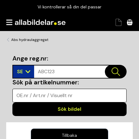
Vi kontrollerar så din del passar
Garanterad passform
Snabbt och tryggt
Abs hydraulaggregat
Vi kontrollerar så din del passar
Ange reg.nr
:
SE
ABC123
Sök på artikelnummer
:
OE.nr / Art.nr / Visuellt nr
Sök bildel
Tillbaka