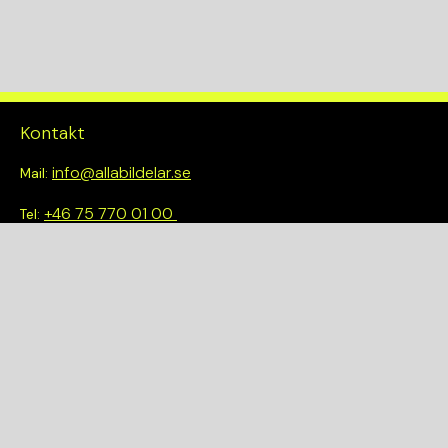
Kontakt
info@allabildelar.se
Mail:
+46 75 770 01 00
Tel:
Om oss
Vi tror på att göra det enkelt att välja rätt. Hos oss får du inte
bara tillgång till ett brett sortiment av kvalitetskontrollerade
delar – du blir också en del av en smartare och mer hållbar
framtid.
Snabblänkar
Om oss