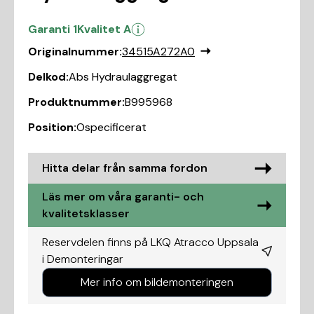
Garanti 1
Kvalitet A
Originalnummer:
34515A272A0
Delkod:
Abs Hydraulaggregat
Produktnummer:
B995968
Position:
Ospecificerat
Hitta delar från samma fordon
Läs mer om våra garanti- och
kvalitetsklasser
Reservdelen finns på LKQ Atracco Uppsala
i
Demonteringar
Mer info om bildemonteringen