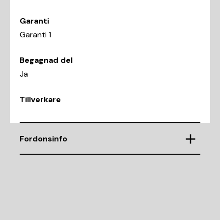
Garanti
Garanti 1
Begagnad del
Ja
Tillverkare
Fordonsinfo
Chassinummer
WMWLN3107H2D82431
Demonteringsnr
B371954