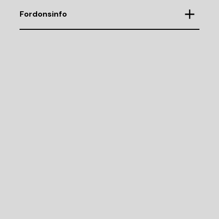
Fordonsinfo
Chassinummer
WDD2383151F043940
Demonteringsnr
K43671
Motorkod
4 CYL DIESEL 2,0 EURO 6
Cylindervolym (CC)
Drivmedel
Växellådskod