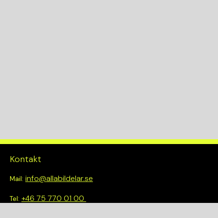
725058 01 522596
KW
143
Drivlina
4WD
Kontakt
info@allabildelar.se
Mail:
+46 75 770 01 00
Tel:
Om oss