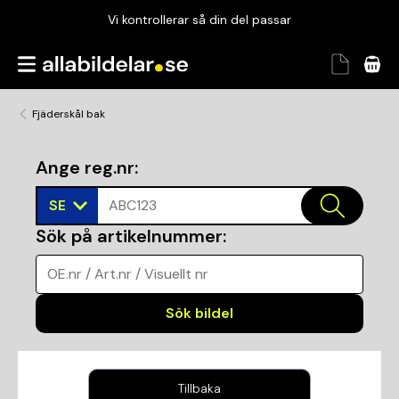
Vi kontrollerar så din del passar
Garanterad passform
Snabbt och tryggt
Fjäderskål bak
Vi kontrollerar så din del passar
Ange reg.nr
:
SE
ABC123
Sök på artikelnummer
:
OE.nr / Art.nr / Visuellt nr
Sök bildel
Tillbaka