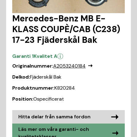
Mercedes-Benz MB E-
KLASS COUPÈ/CAB (C238)
17-23 Fjäderskål Bak
Garanti 1
Kvalitet A
Originalnummer:
A2053240184
Delkod:
Fjäderskål Bak
Produktnummer:
K820284
Position:
Ospecificerat
Hitta delar från samma fordon
Läs mer om våra garanti- och
kvalitetsklasser