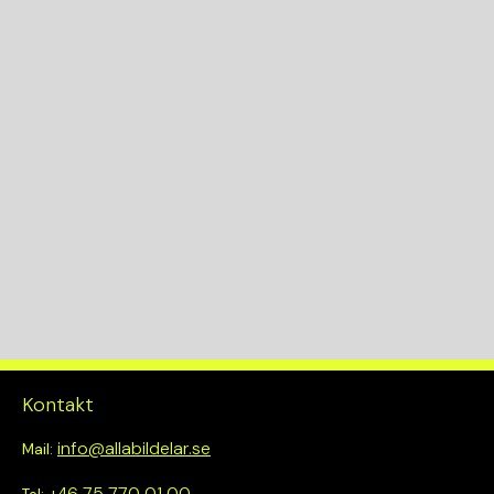
EH
Växellådskod
8G30
KW
147
Drivlina
4WD
Kontakt
info@allabildelar.se
Mail:
+46 75 770 01 00