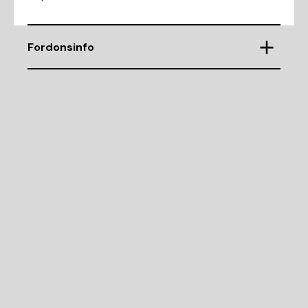
Fordonsinfo
Chassinummer
SALCA2BT1NH907029
Demonteringsnr
K53749
Motorkod
PT153
Cylindervolym (CC)
1497
Drivmedel