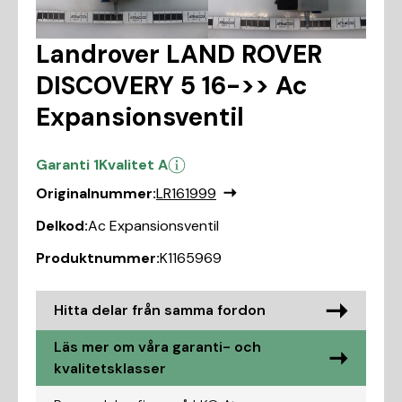
Landrover LAND ROVER
DISCOVERY 5 16->> Ac
Expansionsventil
Garanti 1
Kvalitet A
Originalnummer:
LR161999
Delkod:
Ac Expansionsventil
Produktnummer:
K1165969
Hitta delar från samma fordon
Läs mer om våra garanti- och
kvalitetsklasser