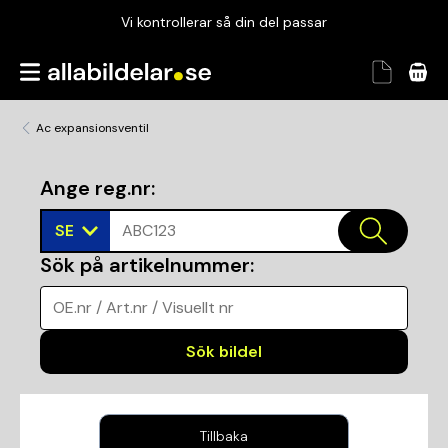
Vi kontrollerar så din del passar
Garanterad passform
Snabbt och tryggt
Ac expansionsventil
Vi kontrollerar så din del passar
Ange reg.nr
:
SE
ABC123
Sök på artikelnummer
:
OE.nr / Art.nr / Visuellt nr
Sök bildel
Tillbaka