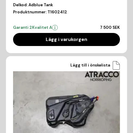
Delkod:
Adblue Tank
Produktnummer:
T1602412
Garanti 2
Kvalitet A
7 500 SEK
Lägg i varukorgen
Lägg till i önskelista