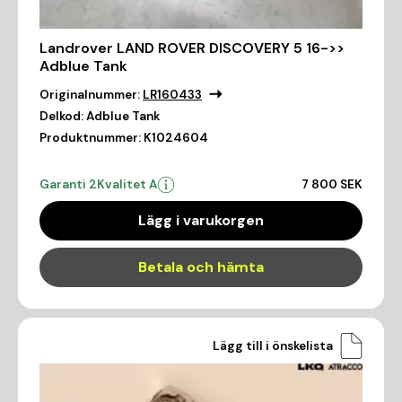
Landrover LAND ROVER DISCOVERY 5 16->>
Adblue Tank
Originalnummer:
LR160433
Delkod:
Adblue Tank
Produktnummer:
K1024604
Garanti 2
Kvalitet A
7 800 SEK
Lägg i varukorgen
Betala och hämta
Lägg till i önskelista