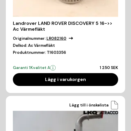
Landrover LAND ROVER DISCOVERY 5 16->>
Ac Värmefläkt
Originalnummer:
LR082160
Delkod:
Ac Värmefläkt
Produktnummer:
T1603356
Garanti 1
Kvalitet A
1 250 SEK
Lägg i varukorgen
Lägg till i önskelista