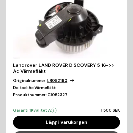
Landrover LAND ROVER DISCOVERY 5 16->>
Ac Värmefläkt
Originalnummer:
LR082160
Delkod:
Ac Värmefläkt
Produktnummer:
C1052327
Garanti 1
Kvalitet A
1 500 SEK
Lägg i varukorgen