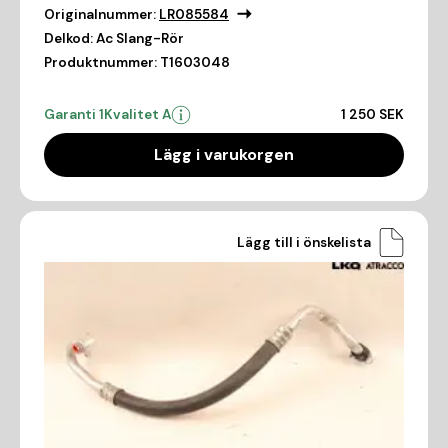
Originalnummer:
LR085584
Delkod:
Ac Slang-Rör
Produktnummer:
T1603048
Garanti 1
Kvalitet A
1 250 SEK
Lägg i varukorgen
Lägg till i önskelista