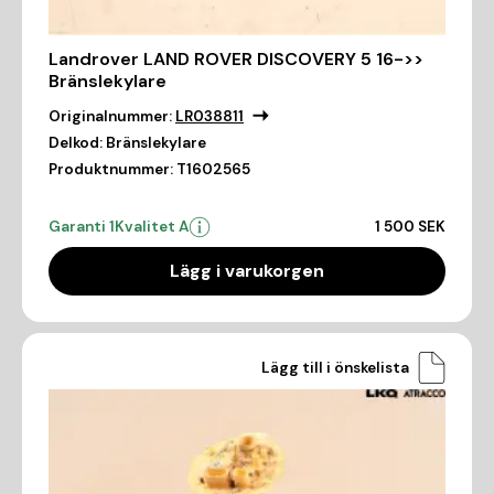
Landrover LAND ROVER DISCOVERY 5 16->>
Bränslekylare
Originalnummer:
LR038811
Delkod:
Bränslekylare
Produktnummer:
T1602565
Garanti 1
Kvalitet A
1 500 SEK
Lägg i varukorgen
Lägg till i önskelista