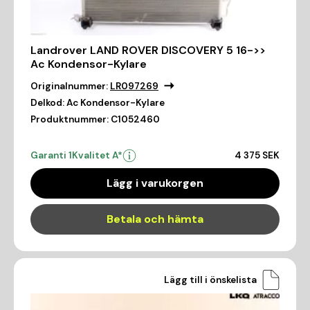
Landrover LAND ROVER DISCOVERY 5 16->>
Ac Kondensor-Kylare
Originalnummer:
LR097269
Delkod:
Ac Kondensor-Kylare
Produktnummer:
C1052460
Garanti 1
Kvalitet A*
4 375 SEK
Lägg i varukorgen
Betala och hämta
Lägg till i önskelista