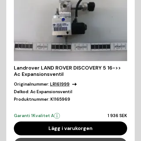
Landrover LAND ROVER DISCOVERY 5 16->>
Ac Expansionsventil
Originalnummer:
LR161999
Delkod:
Ac Expansionsventil
Produktnummer:
K1165969
Garanti 1
Kvalitet A
1 936 SEK
Lägg i varukorgen