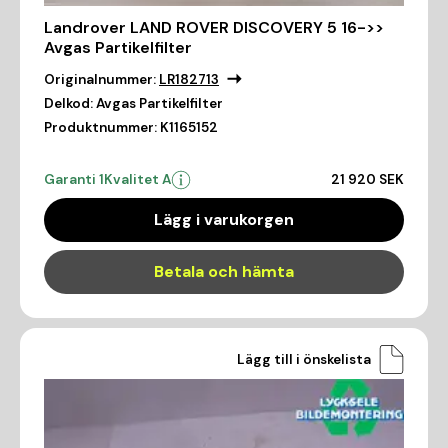
Landrover LAND ROVER DISCOVERY 5 16->>
Avgas Partikelfilter
Originalnummer:
LR182713
Delkod:
Avgas Partikelfilter
Produktnummer:
K1165152
Garanti 1
Kvalitet A
21 920 SEK
Lägg i varukorgen
Betala och hämta
Lägg till i önskelista