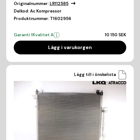
Originalnummer:
LR112585
Delkod:
Ac Kompressor
Produktnummer:
T1602956
Garanti 1
Kvalitet A
10 150 SEK
Lägg i varukorgen
Lägg till i önskelista