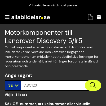
Vi kontrollerar så din del passar
Garanterad passform
Snabbt och tryggt
Motorkomponenter till
Vi kontrollerar så din del passar
Landrover Discovery 5/lr5
Motorkomponenter är viktiga delar av en bils motor som
inkluderar kolvar, vevaxlar och kamaxlar. Begagnade
motorkomponenter erbjuder kostnadseffektiva lösningar för
reparation och underhåll, vilket förlänger fordonets livslängd
och prestanda.
Ange reg.nr
:
SE
ABC123
Välj bil i lista
Sök OE-nummer, artikelnummer eller visuellt