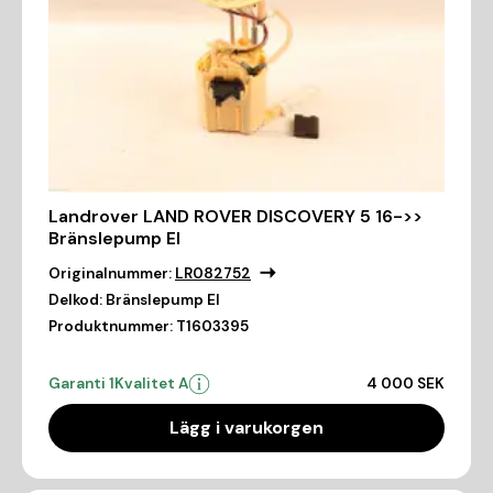
Landrover LAND ROVER DISCOVERY 5 16->>
Bränslepump El
Originalnummer:
LR082752
Delkod:
Bränslepump El
Produktnummer:
T1603395
Garanti 1
Kvalitet A
4 000 SEK
Lägg i varukorgen