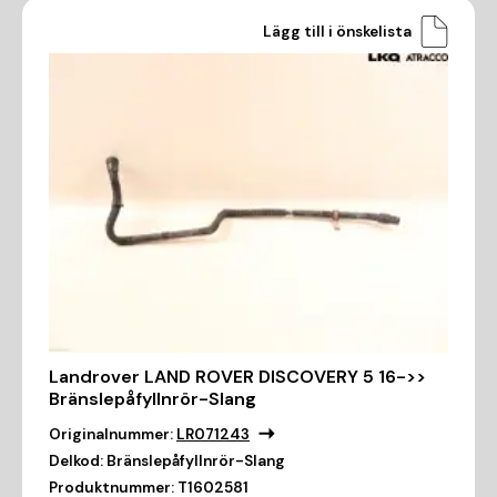
Lägg till i önskelista
Landrover LAND ROVER DISCOVERY 5 16->>
Bränslepåfyllnrör-Slang
Originalnummer:
LR071243
Delkod:
Bränslepåfyllnrör-Slang
Produktnummer:
T1602581