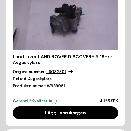
Landrover LAND ROVER DISCOVERY 5 16->>
Avgaskylare
Originalnummer:
LR082301
Delkod:
Avgaskylare
Produktnummer:
W659961
Garanti 2
Kvalitet A
4 125 SEK
Lägg i varukorgen