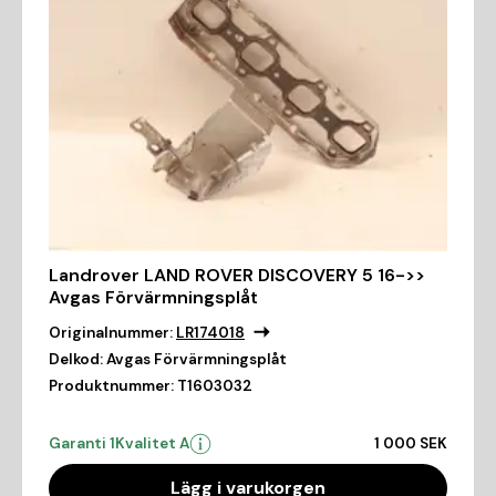
Landrover LAND ROVER DISCOVERY 5 16->>
Avgas Förvärmningsplåt
Originalnummer:
LR174018
Delkod:
Avgas Förvärmningsplåt
Produktnummer:
T1603032
Garanti 1
Kvalitet A
1 000 SEK
Lägg i varukorgen