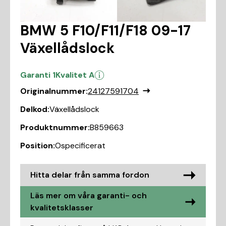
BMW 5 F10/F11/F18 09-17
Växellådslock
Garanti 1
Kvalitet A
Originalnummer:
24127591704
Delkod:
Växellådslock
Produktnummer:
B859663
Position:
Ospecificerat
Hitta delar från samma fordon
Läs mer om våra garanti- och
kvalitetsklasser