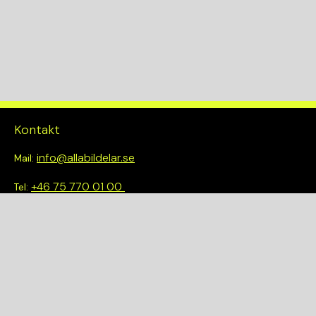
KW
135
Drivlina
2WD
Kontakt
info@allabildelar.se
Mail:
+46 75 770 01 00
Tel:
Om oss
Vi tror på att göra det enkelt att välja rätt. Hos oss får du inte
bara tillgång till ett brett sortiment av kvalitetskontrollerade
delar – du blir också en del av en smartare och mer hållbar
framtid.
Snabblänkar