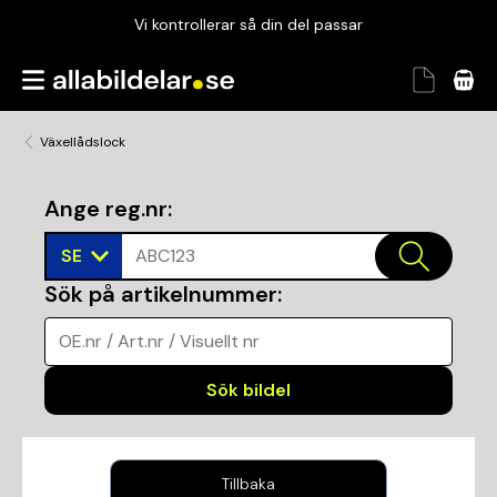
Vi kontrollerar så din del passar
Garanterad passform
Snabbt och tryggt
Växellådslock
Vi kontrollerar så din del passar
Ange reg.nr
:
SE
ABC123
Sök på artikelnummer
:
OE.nr / Art.nr / Visuellt nr
Sök bildel
Tillbaka