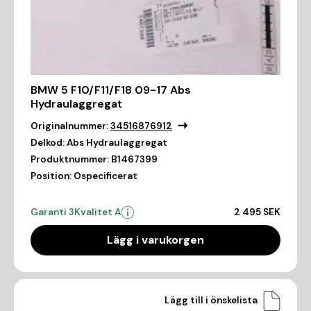
BMW 5 F10/F11/F18 09-17 Abs
Hydraulaggregat
Originalnummer:
34516876912
Delkod:
Abs Hydraulaggregat
Produktnummer:
B1467399
Position:
Ospecificerat
Garanti 3
Kvalitet A
2 495 SEK
Lägg i varukorgen
Lägg till i önskelista