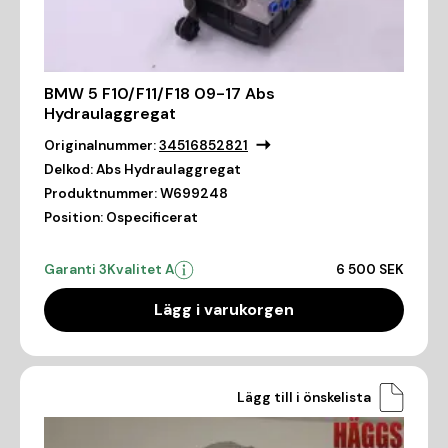
BMW 5 F10/F11/F18 09-17 Abs
Hydraulaggregat
Originalnummer:
34516852821
Delkod:
Abs Hydraulaggregat
Produktnummer:
W699248
Position:
Ospecificerat
Garanti 3
Kvalitet A
6 500 SEK
Lägg i varukorgen
Lägg till i önskelista