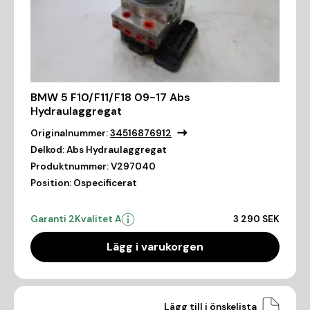
BMW 5 F10/F11/F18 09-17 Abs
Hydraulaggregat
Originalnummer:
34516876912
Delkod:
Abs Hydraulaggregat
Produktnummer:
V297040
Position:
Ospecificerat
Garanti 2
Kvalitet A
3 290 SEK
Lägg i varukorgen
Lägg till i önskelista