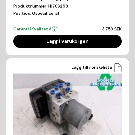
Produktnummer:
HI763298
Position:
Ospecificerat
Garanti 1
Kvalitet A
3 750 SEK
Lägg i varukorgen
Lägg till i önskelista