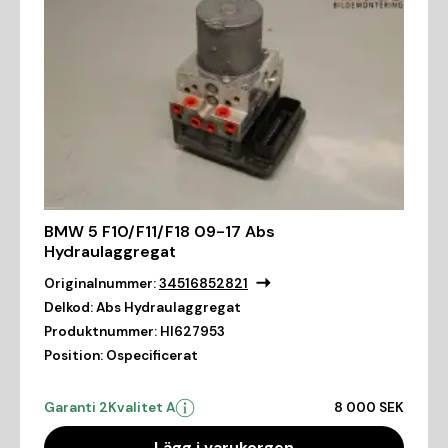
BMW 5 F10/F11/F18 09-17 Abs
Hydraulaggregat
Originalnummer:
34516852821
Delkod:
Abs Hydraulaggregat
Produktnummer:
HI627953
Position:
Ospecificerat
Garanti 2
Kvalitet A
8 000 SEK
Lägg i varukorgen