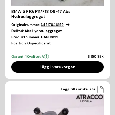
BMW 5 F10/F11/F18 09-17 Abs
Hydraulaggregat
Originalnummer:
34517846159
Delkod:
Abs Hydraulaggregat
Produktnummer:
HA609556
Position:
Ospecificerat
Garanti 1
Kvalitet A
8 150 SEK
Lägg i varukorgen
Lägg till i önskelista