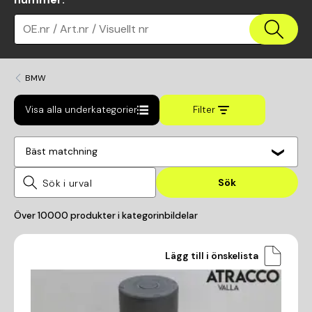
OE.nr / Art.nr / Visuellt nr
BMW
Visa alla underkategorier
Filter
Bäst matchning
Sök
Över
10000
produkter i kategorin
bildelar
Lägg till i önskelista