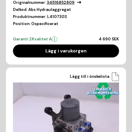
Originalnummer:
34516852809
Delkod:
Abs Hydraulaggregat
Produktnummer:
L4107303
Position:
Ospecificerat
Garanti 2
Kvalitet A
4 690 SEK
Lägg i varukorgen
Lägg till i önskelista