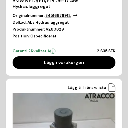
BMW 5 F10/F11/F18 09-17 Abs
Hydraulaggregat
Originalnummer:
34516876912
Delkod:
Abs Hydraulaggregat
Produktnummer:
V280629
Position:
Ospecificerat
Garanti 2
Kvalitet A
2 635 SEK
Lägg i varukorgen
Lägg till i önskelista