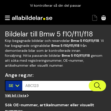
Vi kontrollerar så din del passar
Garanterad passform
Snabbt och tryggt
Bildelar till Bmw 5 f10/f11/f18
Vi kontrollerar så din del passar
Köp begagnade bildelar och reservdelar
Bmw 5 f10/f11/f18
. Vi
har begagnade originaldelar
Bmw 5 f10/f11/f18
från
demonterade bilar som är kontrollerade innan
försäljning. Hitta passande bildelar
Bmw 5 f10/f11/f18
genom
att söka med registreringsnummer, OE-nummer,
artikelnummer eller visuellt nummer.
Ange reg.nr
:
SE
ABC123
Välj bil i lista
Sök OE-nummer, artikelnummer eller visuellt
nummer
: