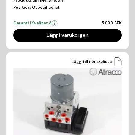
Produktnummer:
B716941
Position:
Ospecificerat
Garanti 1
Kvalitet A
5 690 SEK
Lägg i varukorgen
Lägg till i önskelista