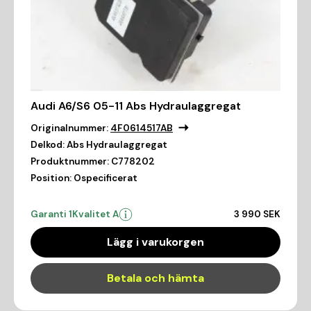
Audi A6/S6 05-11 Abs Hydraulaggregat
Originalnummer:
4F0614517AB
Delkod:
Abs Hydraulaggregat
Produktnummer:
C778202
Position:
Ospecificerat
Garanti 1
Kvalitet A
3 990 SEK
Lägg i varukorgen
Betala och hämta