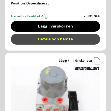
Position:
Ospecificerat
Garanti 2
Kvalitet A
2 605 SEK
Lägg i varukorgen
Betala och hämta
Lägg till i önskelista