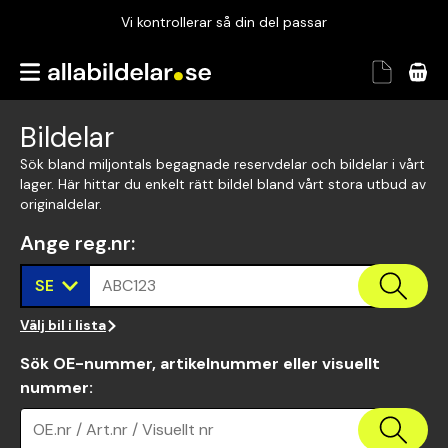
Vi kontrollerar så din del passar
Garanterad passform
Snabbt och tryggt
Bildelar
Vi kontrollerar så din del passar
Sök bland miljontals begagnade reservdelar och bildelar i vårt
lager. Här hittar du enkelt rätt bildel bland vårt stora utbud av
originaldelar.
Ange reg.nr
:
SE
ABC123
Välj bil i lista
Sök OE-nummer, artikelnummer eller visuellt
nummer
:
OE.nr / Art.nr / Visuellt nr