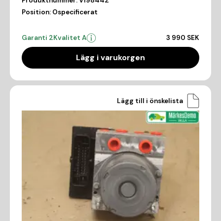
Produktnummer:
V198442
Position:
Ospecificerat
Garanti 2
Kvalitet A
3 990 SEK
Lägg i varukorgen
Lägg till i önskelista