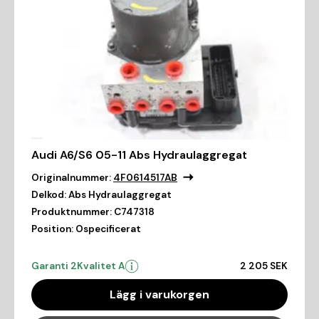
Audi A6/S6 05-11 Abs Hydraulaggregat
Originalnummer:
4F0614517AB
Delkod:
Abs Hydraulaggregat
Produktnummer:
C747318
Position:
Ospecificerat
Garanti 2
Kvalitet A
2 205 SEK
Lägg i varukorgen