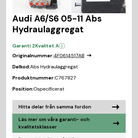
Audi A6/S6 05-11 Abs
Hydraulaggregat
Garanti 2
Kvalitet A
Originalnummer:
4F0614517AB
Delkod:
Abs Hydraulaggregat
Produktnummer:
C767827
Position:
Ospecificerat
Hitta delar från samma fordon
Läs mer om våra garanti- och
kvalitetsklasser