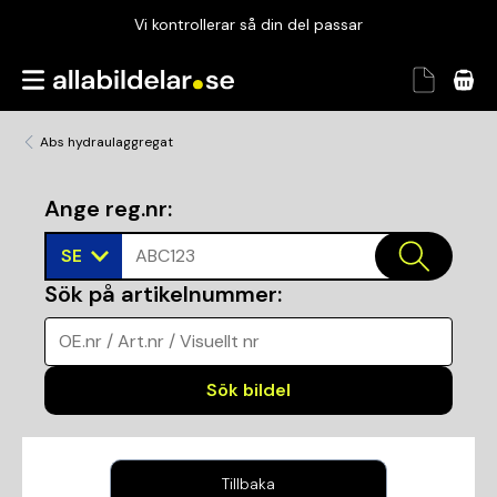
Vi kontrollerar så din del passar
Garanterad passform
Snabbt och tryggt
Abs hydraulaggregat
Vi kontrollerar så din del passar
Ange reg.nr
:
SE
ABC123
Sök på artikelnummer
:
OE.nr / Art.nr / Visuellt nr
Sök bildel
Tillbaka