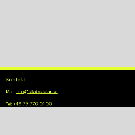
KW
103
Drivlina
2WD
Kontakt
info@allabildelar.se
Mail:
+46 75 770 01 00
Tel:
Om oss
Vi tror på att göra det enkelt att välja rätt. Hos oss får du inte
bara tillgång till ett brett sortiment av kvalitetskontrollerade