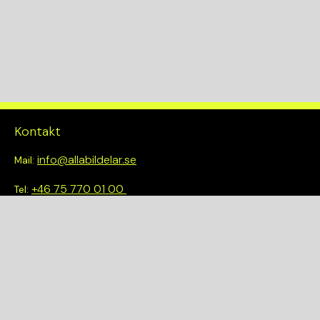
Drivlina
2WD
Kontakt
info@allabildelar.se
Mail:
+46 75 770 01 00
Tel:
Om oss
Vi tror på att göra det enkelt att välja rätt. Hos oss får du inte
bara tillgång till ett brett sortiment av kvalitetskontrollerade
delar – du blir också en del av en smartare och mer hållbar
framtid.
Snabblänkar