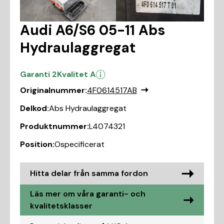
Audi A6/S6 05-11 Abs
Hydraulaggregat
Garanti 2
Kvalitet A
Originalnummer:
4F0614517AB
Delkod:
Abs Hydraulaggregat
Produktnummer:
L4074321
Position:
Ospecificerat
Hitta delar från samma fordon
Läs mer om våra garanti- och
kvalitetsklasser