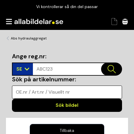
Vi kontrollerar så din del passar
Garanterad passform
Snabbt och tryggt
Abs hydraulaggregat
Vi kontrollerar så din del passar
Ange reg.nr
:
SE
ABC123
Sök på artikelnummer
:
OE.nr / Art.nr / Visuellt nr
Sök bildel
Tillbaka