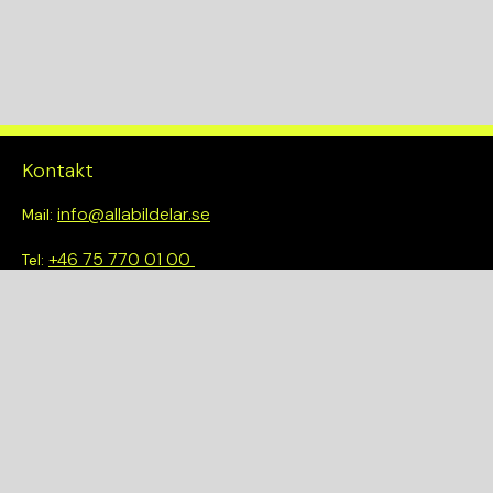
Kontakt
info@allabildelar.se
Mail:
+46 75 770 01 00
Tel:
Om oss
Vi tror på att göra det enkelt att välja rätt. Hos oss får du inte
bara tillgång till ett brett sortiment av kvalitetskontrollerade
delar – du blir också en del av en smartare och mer hållbar
framtid.
Snabblänkar
Om oss