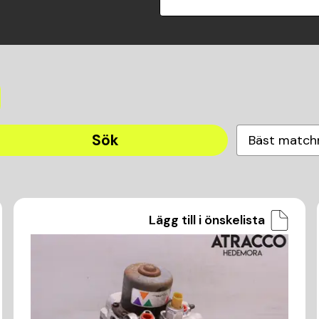
Sök
Bäst match
Lägg till i önskelista