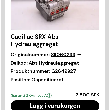
Cadillac SRX Abs
Hydraulaggregat
Originalnummer:
89060233
Delkod:
Abs Hydraulaggregat
Produktnummer:
G2649927
Position:
Ospecificerat
2 500 SEK
Garanti 2
Kvalitet A
Lägg i varukorgen