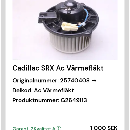
Cadillac SRX Ac Värmefläkt
Originalnummer:
25740408
Delkod:
Ac Värmefläkt
Produktnummer:
G2649113
1 000 SEK
Garanti 2
Kvalitet A