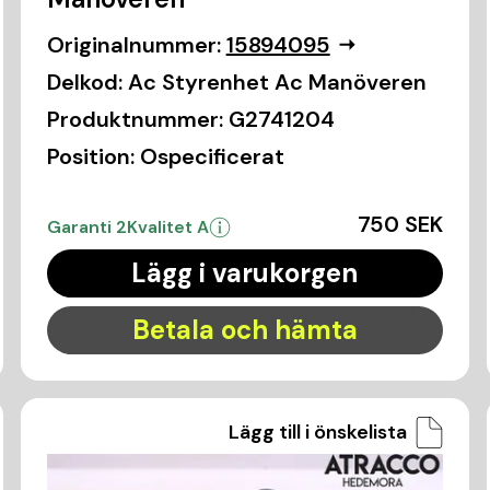
Originalnummer:
15894095
Delkod:
Ac Styrenhet Ac Manöveren
Produktnummer:
G2741204
Position:
Ospecificerat
750 SEK
Garanti 2
Kvalitet A
Lägg i varukorgen
Betala och hämta
Lägg till i önskelista