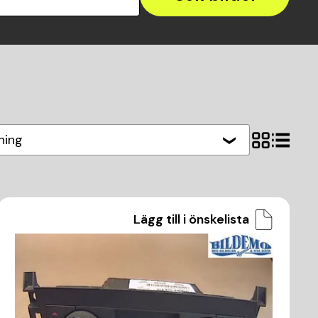
ning
Lägg till i önskelista