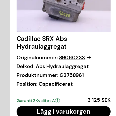
Cadillac SRX Abs
Hydraulaggregat
Originalnummer:
89060233
Delkod:
Abs Hydraulaggregat
Produktnummer:
G2758961
Position:
Ospecificerat
3 125 SEK
Garanti 2
Kvalitet A
Lägg i varukorgen