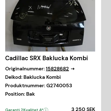
Cadillac SRX Baklucka Kombi
Originalnummer:
15828682
Delkod:
Baklucka Kombi
Produktnummer:
G2740053
Position:
Bak
3 250 SEK
Garanti 2
Kvalitet A*