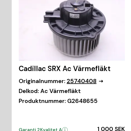
Cadillac SRX Ac Värmefläkt
Originalnummer:
25740408
Delkod:
Ac Värmefläkt
Produktnummer:
G2648655
1 000 SEK
Garanti 2
Kvalitet A