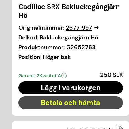
Cadillac SRX Bakluckegångjärn
Hö
Originalnummer:
25771997
Delkod:
Bakluckegångjärn Hö
Produktnummer:
G2652763
Position:
Höger bak
250 SEK
Garanti 2
Kvalitet A
Lägg i varukorgen
Betala och hämta