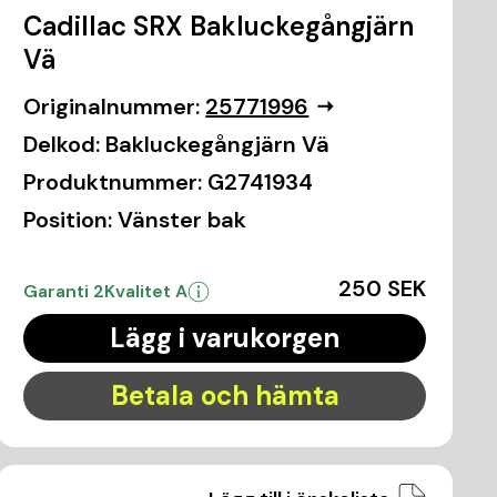
Cadillac SRX Bakluckegångjärn
Vä
Originalnummer:
25771996
Delkod:
Bakluckegångjärn Vä
Produktnummer:
G2741934
Position:
Vänster bak
250 SEK
Garanti 2
Kvalitet A
Lägg i varukorgen
Betala och hämta