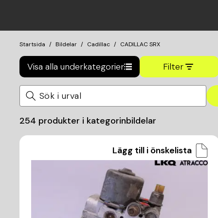
Startsida
Bildelar
Cadillac
CADILLAC SRX
Visa alla underkategorier
Filter
254
produkter i kategorin
bildelar
Lägg till i önskelista