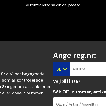
Vi kontrollerar så din del passar
Garanterad passform
Snabbt och tryggt
Vi kontrollerar så din del passar
Ange reg.nr
:
SE
ABC123
 Srx
. Vi har begagnade
 som är kontrollerade
Välj bil i lista
c Srx
genom att söka med
Sök OE-nummer, artike
eller visuellt nummer.
OE.nr / Art.nr / Visuellt nr