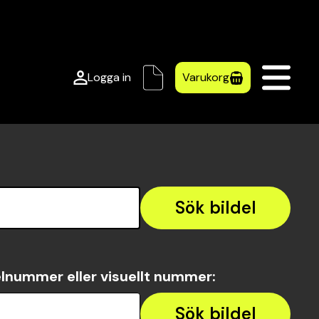
Logga in
Varukorg
Sök bildel
lnummer eller visuellt nummer
:
Sök bildel