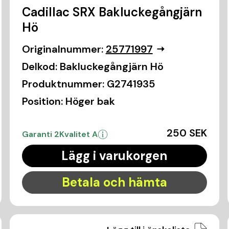
Cadillac SRX Bakluckegångjärn
Hö
Originalnummer:
25771997
Delkod:
Bakluckegångjärn Hö
Produktnummer:
G2741935
Position:
Höger bak
250 SEK
Garanti 2
Kvalitet A
Lägg i varukorgen
Betala och hämta