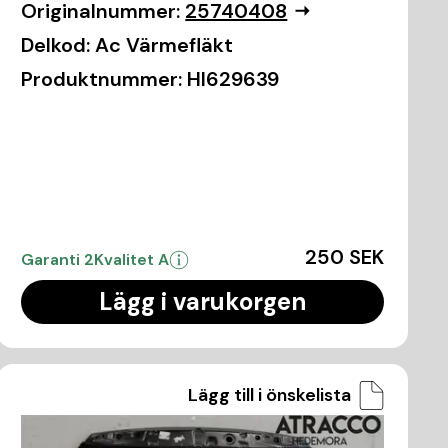
Originalnummer:
25740408
Delkod:
Ac Värmefläkt
Produktnummer:
HI629639
250 SEK
Garanti 2
Kvalitet A
Lägg i varukorgen
Lägg till i önskelista