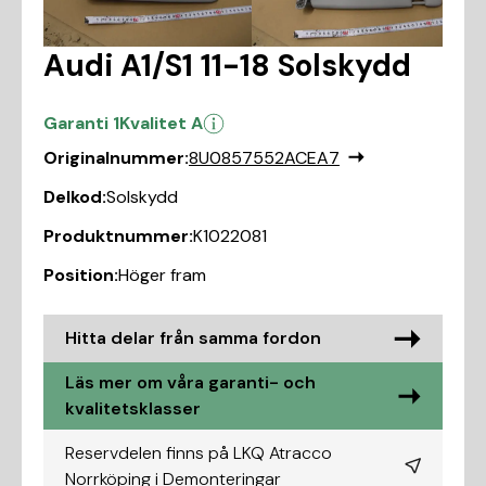
Audi A1/S1 11-18 Solskydd
Garanti 1
Kvalitet A
Originalnummer:
8U0857552ACEA7
Delkod:
Solskydd
Produktnummer:
K1022081
Position:
Höger fram
Hitta delar från samma fordon
Läs mer om våra garanti- och
kvalitetsklasser
Reservdelen finns på LKQ Atracco
Norrköping i
Demonteringar