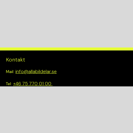
tyg
Kontakt
info@allabildelar.se
Mail:
+46 75 770 01 00
Tel:
Om oss
Vi tror på att göra det enkelt att välja rätt. Hos oss får du inte
bara tillgång till ett brett sortiment av kvalitetskontrollerade
delar – du blir också en del av en smartare och mer hållbar
framtid.