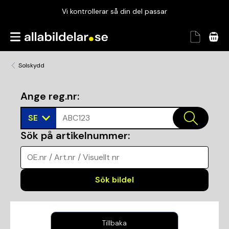
Vi kontrollerar så din del passar
Garanterad passform
Snabbt och tryggt
Solskydd
Vi kontrollerar så din del passar
Ange reg.nr
:
SE
ABC123
Sök på artikelnummer
:
OE.nr / Art.nr / Visuellt nr
Sök bildel
Tillbaka