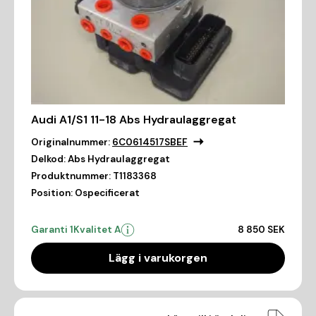
Audi A1/S1 11-18 Abs Hydraulaggregat
Originalnummer:
6C0614517SBEF
Delkod:
Abs Hydraulaggregat
Produktnummer:
T1183368
Position:
Ospecificerat
Garanti 1
Kvalitet A
8 850 SEK
Lägg i varukorgen