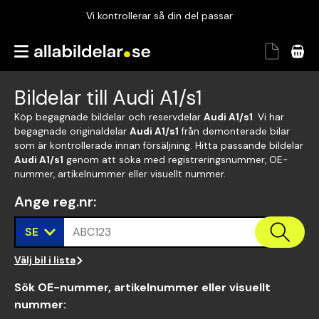
Vi kontrollerar så din del passar
Garanterad passform
Snabbt och tryggt
Bildelar till Audi A1/s1
Vi kontrollerar så din del passar
Köp begagnade bildelar och reservdelar
Audi A1/s1
. Vi har
begagnade originaldelar
Audi A1/s1
från demonterade bilar
som är kontrollerade innan försäljning. Hitta passande bildelar
Audi A1/s1
genom att söka med registreringsnummer, OE-
nummer, artikelnummer eller visuellt nummer.
Ange reg.nr
:
SE
ABC123
Välj bil i lista
Sök OE-nummer, artikelnummer eller visuellt
nummer
: