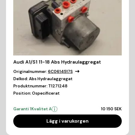
Audi A1/S1 11-18 Abs Hydraulaggregat
Originalnummer:
6C0614517S
Delkod:
Abs Hydraulaggregat
Produktnummer:
T1271248
Position:
Ospecificerat
Garanti 1
Kvalitet A
10 150 SEK
Lägg i varukorgen