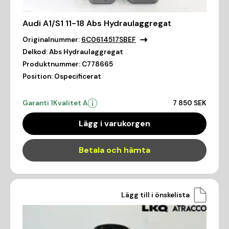
Audi A1/S1 11-18 Abs Hydraulaggregat
Originalnummer:
6C0614517SBEF
Delkod:
Abs Hydraulaggregat
Produktnummer:
C778665
Position:
Ospecificerat
Garanti 1
Kvalitet A
7 850 SEK
Lägg i varukorgen
Betala och hämta
Lägg till i önskelista