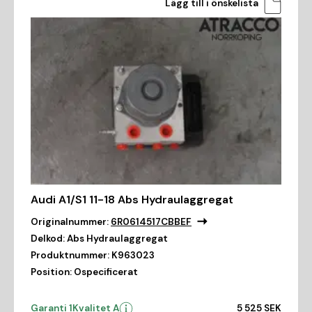
Lägg till i önskelista
Audi A1/S1 11-18 Abs Hydraulaggregat
Originalnummer:
6R0614517CBBEF
Delkod:
Abs Hydraulaggregat
Produktnummer:
K963023
Position:
Ospecificerat
Garanti 1
Kvalitet A
5 525 SEK