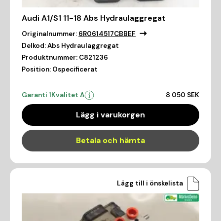
Audi A1/S1 11-18 Abs Hydraulaggregat
Originalnummer:
6R0614517CBBEF
Delkod:
Abs Hydraulaggregat
Produktnummer:
C821236
Position:
Ospecificerat
Garanti 1
Kvalitet A
8 050 SEK
Lägg i varukorgen
Betala och hämta
Lägg till i önskelista