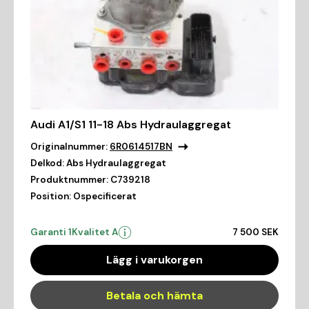
Audi A1/S1 11-18 Abs Hydraulaggregat
Originalnummer:
6R0614517BN
Delkod:
Abs Hydraulaggregat
Produktnummer:
C739218
Position:
Ospecificerat
Garanti 1
Kvalitet A
7 500 SEK
Lägg i varukorgen
Betala och hämta