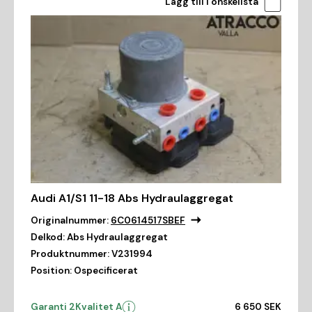
Lägg till i önskelista
Audi A1/S1 11-18 Abs Hydraulaggregat
Originalnummer:
6C0614517SBEF
Delkod:
Abs Hydraulaggregat
Produktnummer:
V231994
Position:
Ospecificerat
Garanti 2
Kvalitet A
6 650 SEK