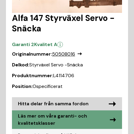
Alfa 147 Styrväxel Servo -
Snäcka
Garanti 2
Kvalitet A
Originalnummer:
50508016
Delkod:
Styrväxel Servo -Snäcka
Produktnummer:
L4114706
Position:
Ospecificerat
Hitta delar från samma fordon
Läs mer om våra garanti- och
kvalitetsklasser