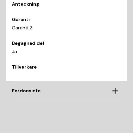
Anteckning
Garanti
Garanti 2
Begagnad del
Ja
Tillverkare
Fordonsinfo
Chassinummer
ZAR93700003442718
Demonteringsnr