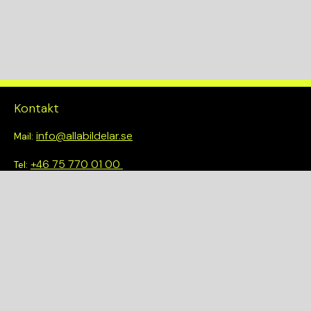
Drivlina
2WD
Kontakt
info@allabildelar.se
Mail:
+46 75 770 01 00
Tel:
Om oss
Vi tror på att göra det enkelt att välja rätt. Hos oss får du inte
bara tillgång till ett brett sortiment av kvalitetskontrollerade
delar – du blir också en del av en smartare och mer hållbar
framtid.
Snabblänkar
Om oss