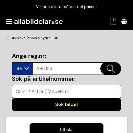
Vi kontrollerar så din del passar
Garanterad passform
Snabbt och tryggt
Styrväxel/snäcka hydraulisk
Vi kontrollerar så din del passar
Ange reg.nr
:
SE
ABC123
Sök på artikelnummer
:
OE.nr / Art.nr / Visuellt nr
Sök bildel
Tillbaka