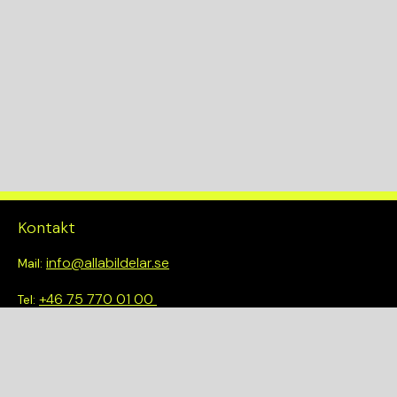
Kontakt
info@allabildelar.se
Mail:
+46 75 770 01 00
Tel:
Om oss
Vi tror på att göra det enkelt att välja rätt. Hos oss får du inte
bara tillgång till ett brett sortiment av kvalitetskontrollerade