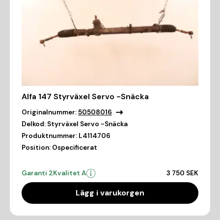
Alfa 147 Styrväxel Servo -Snäcka
Originalnummer:
50508016
Delkod:
Styrväxel Servo -Snäcka
Produktnummer:
L4114706
Position:
Ospecificerat
Garanti 2
Kvalitet A
3 750 SEK
Lägg i varukorgen