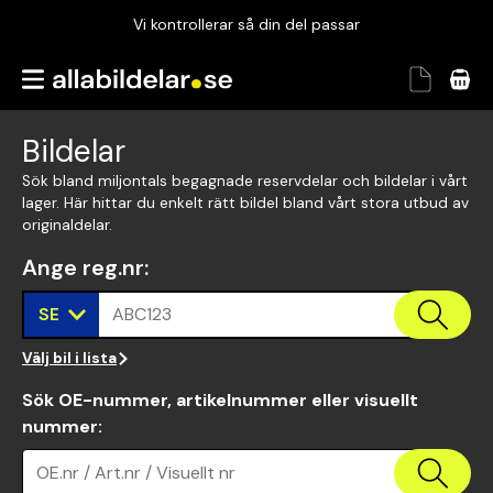
Vi kontrollerar så din del passar
Garanterad passform
Snabbt och tryggt
Bildelar
Vi kontrollerar så din del passar
Sök bland miljontals begagnade reservdelar och bildelar i vårt
lager. Här hittar du enkelt rätt bildel bland vårt stora utbud av
originaldelar.
Ange reg.nr
:
SE
ABC123
Välj bil i lista
Sök OE-nummer, artikelnummer eller visuellt
nummer
:
OE.nr / Art.nr / Visuellt nr