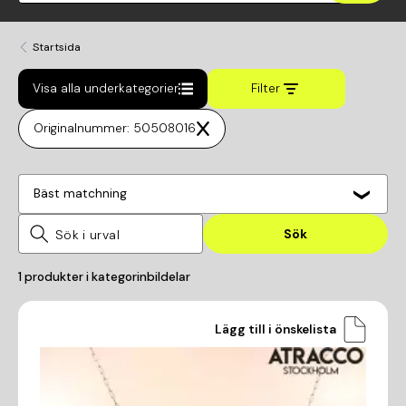
Startsida
Visa alla underkategorier
Filter
Originalnummer: 50508016
Bäst matchning
Sök
1
produkter i kategorin
bildelar
Lägg till i önskelista