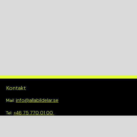
1598
Drivmedel
B
Växellådskod
KW
77
Drivlina
Kontakt
2WD
info@allabildelar.se
Mail:
+46 75 770 01 00
Tel:
Om oss
Vi tror på att göra det enkelt att välja rätt. Hos oss får du inte