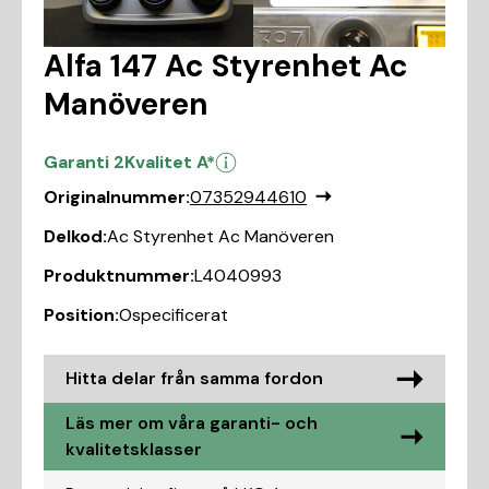
Alfa 147 Ac Styrenhet Ac
Manöveren
Garanti 2
Kvalitet A*
Originalnummer:
07352944610
Delkod:
Ac Styrenhet Ac Manöveren
Produktnummer:
L4040993
Position:
Ospecificerat
Hitta delar från samma fordon
Läs mer om våra garanti- och
kvalitetsklasser