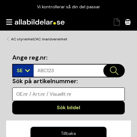
Vi kontrollerar så din del passar
Garanterad passform
Snabbt och tryggt
AC styrenhet/AC manöverenhet
Vi kontrollerar så din del passar
Ange reg.nr
:
SE
ABC123
Sök på artikelnummer
:
OE.nr / Art.nr / Visuellt nr
Sök bildel
Tillbaka