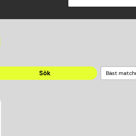
Sök
Bäst match