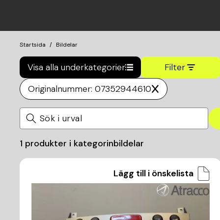
Startsida
Bildelar
Visa alla underkategorier
Filter
Originalnummer: 07352944610
1
produkter i kategorin
bildelar
Lägg till i önskelista