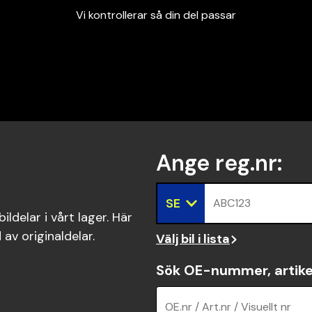
Vi kontrollerar så din del passar
Garanterad passform
Snabbt och tryggt
Vi kontrollerar så din del passar
Ange reg.nr
:
SE
ABC123
ldelar i vårt lager. Här
 av originaldelar.
Välj bil i lista
Sök OE-nummer, artike
OE.nr / Art.nr / Visuellt nr