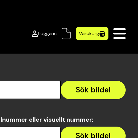
Logga in
Varukorg
Sök bildel
lnummer eller visuellt nummer
:
Sök bildel