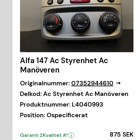
Alfa 147 Ac Styrenhet Ac
Manöveren
Originalnummer:
07352944610
Delkod:
Ac Styrenhet Ac Manöveren
Produktnummer:
L4040993
Position:
Ospecificerat
875 SEK
Garanti 2
Kvalitet A*