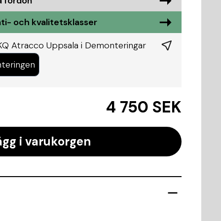
a fordon
ti- och kvalitetsklasser
KQ Atracco Uppsala i
Demonteringar
teringen
4 750 SEK
ägg i varukorgen