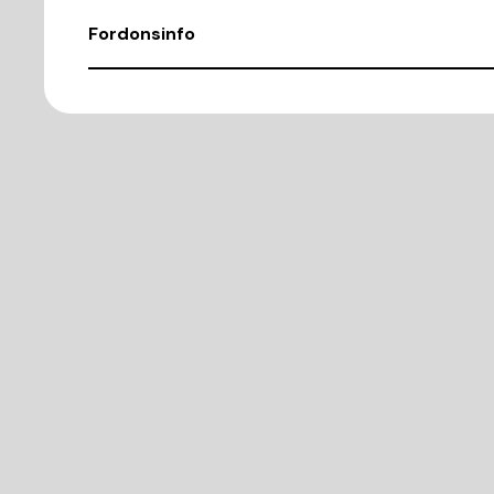
Fordonsinfo
Chassinummer
VR3EFYHZRKJ836765
Demonteringsnr
B398435
Motorkod
YHZ
Cylindervolym (CC)
1499
Drivmedel
D