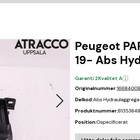
Peugeot P
19- Abs Hy
Garanti 2
Kvalitet A
Originalnummer:
1668400
Delkod:
Abs Hydraulaggrega
Produktnummer:
B135384
Position:
Ospecificerat