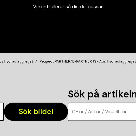
Vi kontrollerar så din del passar
Garanterad passform
Snabbt och tryggt
Vi kontrollerar så din del passar
bs hydraulaggregat
Peugeot PARTNER/E-PARTNER 19- Abs Hydraulaggregat
Sök på artike
Sök bildel
OE.nr / Art.nr / Visuellt nr