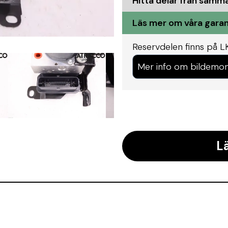
Hitta delar från samm
Läs mer om våra garan
Reservdelen finns på L
Mer info om bildemon
L