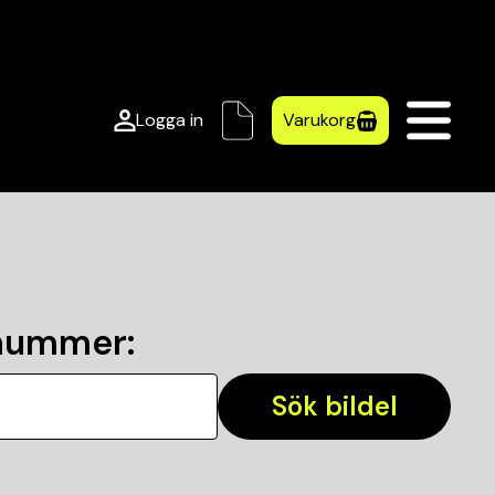
Logga in
Varukorg
lnummer
:
Sök bildel