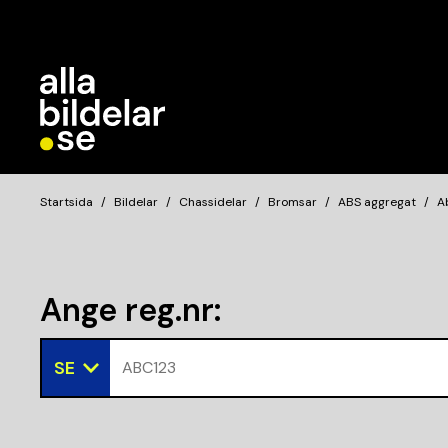
Startsida
Bildelar
Chassidelar
Bromsar
ABS aggregat
A
Ange reg.nr
:
SE
ABC123