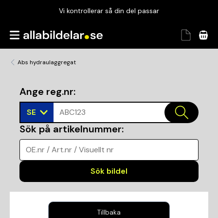
Vi kontrollerar så din del passar
Garanterad passform
Snabbt och tryggt
Abs hydraulaggregat
Vi kontrollerar så din del passar
Ange reg.nr
:
SE
ABC123
Sök på artikelnummer
:
OE.nr / Art.nr / Visuellt nr
Sök bildel
Tillbaka