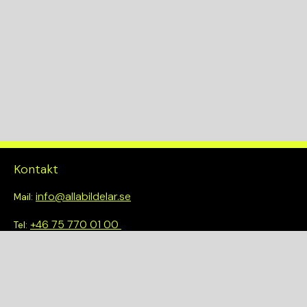
KW
96
Drivlina
2WD
Kontakt
info@allabildelar.se
Mail:
+46 75 770 01 00
Tel:
Om oss
Vi tror på att göra det enkelt att välja rätt. Hos oss får du inte
bara tillgång till ett brett sortiment av kvalitetskontrollerade
delar – du blir också en del av en smartare och mer hållbar