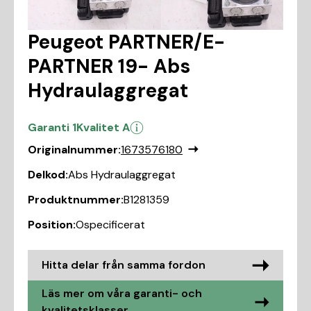
Peugeot PARTNER/E-
PARTNER 19- Abs
Hydraulaggregat
Garanti 1
Kvalitet A
Originalnummer:
1673576180
Delkod:
Abs Hydraulaggregat
Produktnummer:
B1281359
Position:
Ospecificerat
Hitta delar från samma fordon
Läs mer om våra garanti- och
kvalitetsklasser