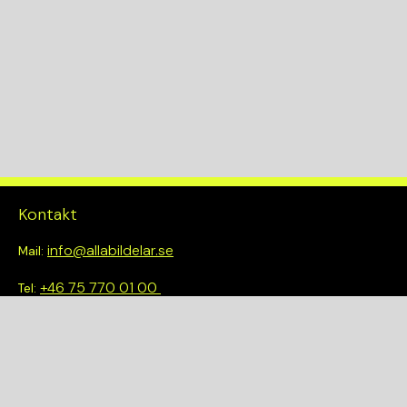
81
Drivlina
2WD
Kontakt
info@allabildelar.se
Mail:
+46 75 770 01 00
Tel:
Om oss
Vi tror på att göra det enkelt att välja rätt. Hos oss får du inte
bara tillgång till ett brett sortiment av kvalitetskontrollerade
delar – du blir också en del av en smartare och mer hållbar