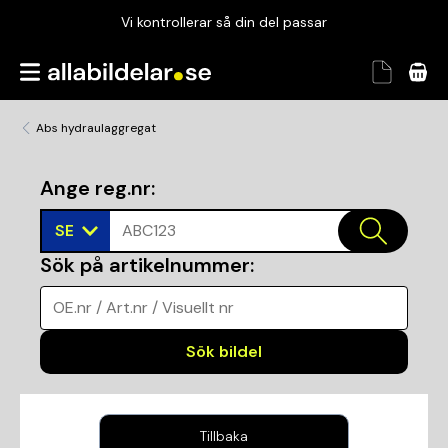
Vi kontrollerar så din del passar
Garanterad passform
Snabbt och tryggt
Abs hydraulaggregat
Vi kontrollerar så din del passar
Ange reg.nr
:
SE
ABC123
Sök på artikelnummer
:
OE.nr / Art.nr / Visuellt nr
Sök bildel
Tillbaka