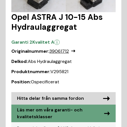
Opel ASTRA J 10-15 Abs
Hydraulaggregat
Garanti 2
Kvalitet A
Originalnummer:
39061712
Delkod:
Abs Hydraulaggregat
Produktnummer:
V295821
Position:
Ospecificerat
Hitta delar från samma fordon
Läs mer om våra garanti- och
kvalitetsklasser