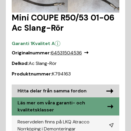
Mini COUPE R50/53 01-06
Ac Slang-Rör
Garanti 1
Kvalitet A
Originalnummer:
64531504536
Delkod:
Ac Slang-Rör
Produktnummer:
K794163
Hitta delar från samma fordon
Läs mer om våra garanti- och
kvalitetsklasser
Reservdelen finns på LKQ Atracco
Norrköping i
Demonteringar