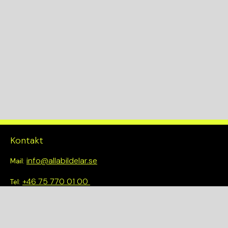
GS6-85BG
KW
120
Drivlina
2WD
Kontakt
info@allabildelar.se
Mail:
+46 75 770 01 00
Tel:
Om oss
Vi tror på att göra det enkelt att välja rätt. Hos oss får du inte