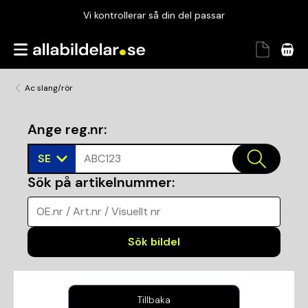
Vi kontrollerar så din del passar
Garanterad passform
Snabbt och tryggt
Ac slang/rör
Vi kontrollerar så din del passar
Ange reg.nr
:
SE
ABC123
Sök på artikelnummer
:
OE.nr / Art.nr / Visuellt nr
Sök bildel
Tillbaka