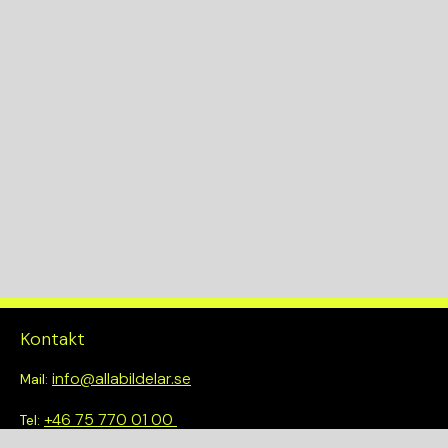
Växellådskod
72263502237928
KW
225
Drivlina
2WD
Kontakt
info@allabildelar.se
Mail:
+46 75 770 01 00
Tel: