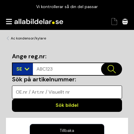
Vi kontrollerar så din del passar
Garanterad passform
Snabbt och tryggt
Ac kondensor/kylare
Vi kontrollerar så din del passar
Ange reg.nr
:
SE
ABC123
Sök på artikelnummer
:
OE.nr / Art.nr / Visuellt nr
Sök bildel
Tillbaka