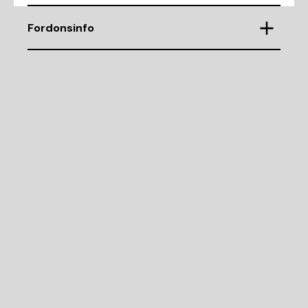
Fordonsinfo
Chassinummer
WDB2200751A148720
Demonteringsnr
K56026
Motorkod
M113.960
Cylindervolym (CC)
4966
Drivmedel
B