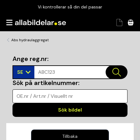
Vi kontrollerar så din del passar
Garanterad passform
Snabbt och tryggt
Abs hydraulaggregat
Vi kontrollerar så din del passar
Ange reg.nr
:
SE
ABC123
Sök på artikelnummer
:
OE.nr / Art.nr / Visuellt nr
Sök bildel
Tillbaka