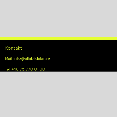
Drivlina
2WD
Kontakt
info@allabildelar.se
Mail:
+46 75 770 01 00
Tel:
Om oss
Vi tror på att göra det enkelt att välja rätt. Hos oss får du inte
bara tillgång till ett brett sortiment av kvalitetskontrollerade
delar – du blir också en del av en smartare och mer hållbar
framtid.
Snabblänkar