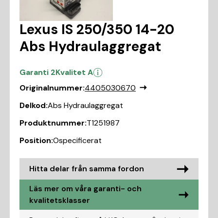
Lexus IS 250/350 14-20
Abs Hydraulaggregat
Garanti 2
Kvalitet A
Originalnummer:
4405030670
Delkod:
Abs Hydraulaggregat
Produktnummer:
T1251987
Position:
Ospecificerat
Hitta delar från samma fordon
Läs mer om våra garanti- och
kvalitetsklasser