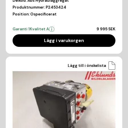
Delkod:
Abs Hydraulaggregat
Produktnummer:
P2453424
Position:
Ospecificerat
Garanti 1
Kvalitet A
9 995 SEK
Lägg i varukorgen
Lägg till i önskelista