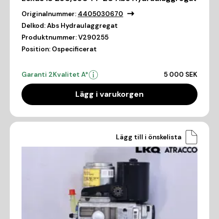
Originalnummer:
4405030670
Delkod:
Abs Hydraulaggregat
Produktnummer:
V290255
Position:
Ospecificerat
Garanti 2
Kvalitet A*
5 000 SEK
Lägg i varukorgen
Lägg till i önskelista