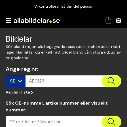
Vi kontrollerar så din del passar
Garanterad passform
Snabbt och tryggt
Bildelar
Vi kontrollerar så din del passar
Sök bland miljontals begagnade reservdelar och bildelar i vårt
lager. Här hittar du enkelt rätt bildel bland vårt stora utbud av
originaldelar.
Ange reg.nr
:
SE
ABC123
Välj bil i lista
Sök OE-nummer, artikelnummer eller visuellt
nummer
:
OE.nr / Art.nr / Visuellt nr