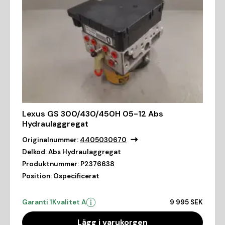
Lexus GS 300/430/450H 05-12 Abs
Hydraulaggregat
Originalnummer:
4405030670
Delkod:
Abs Hydraulaggregat
Produktnummer:
P2376638
Position:
Ospecificerat
Garanti 1
Kvalitet A
9 995 SEK
Lägg i varukorgen