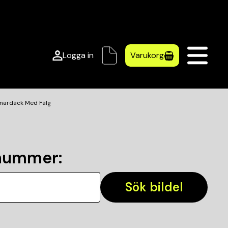
Logga in
Varukorg
mardäck Med Fälg
lnummer
:
Sök bildel