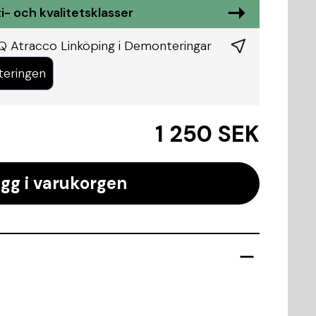
i- och kvalitetsklasser
Q Atracco Linköping i
Demonteringar
teringen
1 250 SEK
gg i varukorgen