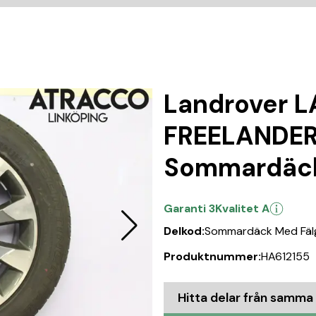
Landrover 
FREELANDER
Sommardäck
Garanti 3
Kvalitet A
Delkod:
Sommardäck Med Fäl
Produktnummer:
HA612155
Hitta delar från samma