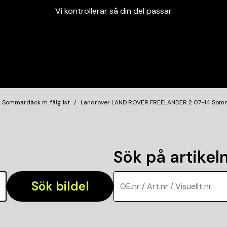
Vi kontrollerar så din del passar
Garanterad passform
Snabbt och tryggt
Vi kontrollerar så din del passar
Sommardäck m. fälg 1st
Landrover LAND ROVER FREELANDER 2 07-14 Som
Sök på artike
Sök bildel
OE.nr / Art.nr / Visuellt nr