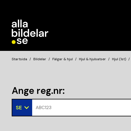
Startsida
Bildelar
Fälgar & hjul
Hjul & hjulsatser
Hjul (1st)
Ange reg.nr
:
SE
ABC123