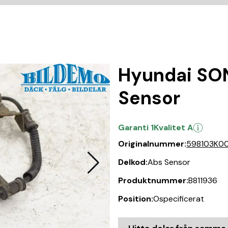
Hyundai SO
Sensor
Garanti 1
Kvalitet A
Originalnummer:
598103K0
Delkod:
Abs Sensor
Produktnummer:
B811936
Position:
Ospecificerat