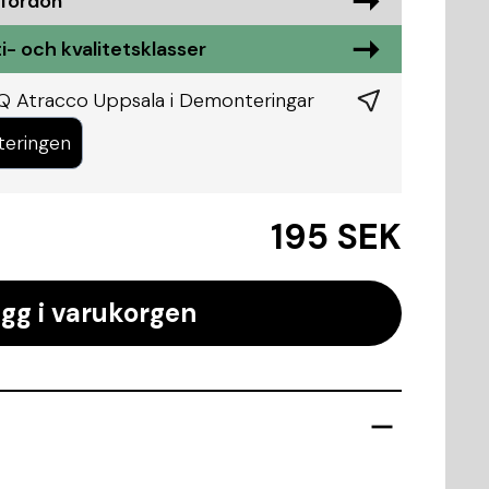
 fordon
i- och kvalitetsklasser
Q Atracco Uppsala i
Demonteringar
teringen
195 SEK
gg i varukorgen