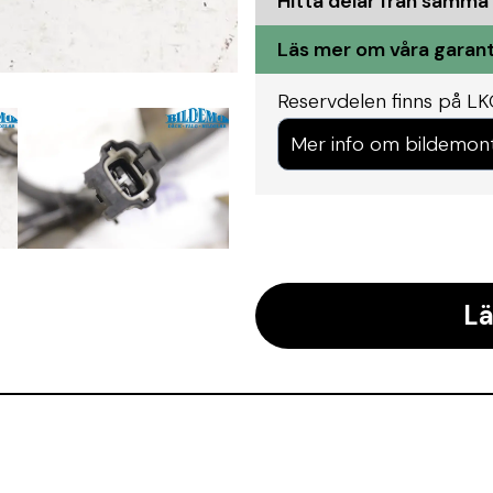
Hitta delar från samma
Läs mer om våra garant
Reservdelen finns på LK
Mer info om bildemon
Lä