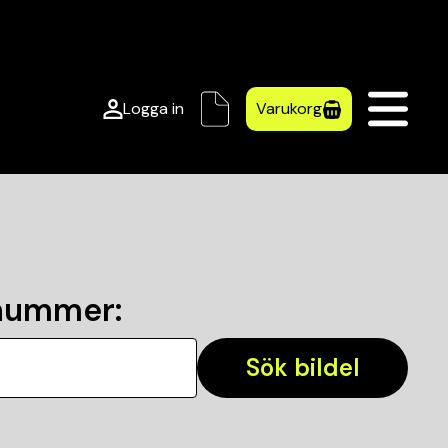
Logga in
Varukorg
lnummer
:
Sök bildel