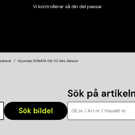
Vi kontrollerar så din del passar
Garanterad passform
Snabbt och tryggt
Vi kontrollerar så din del passar
 sensor
Hyundai SONATA 06-10 Abs Sensor
Sök på artike
Sök bildel
OE.nr / Art.nr / Visuellt nr