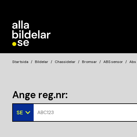
Startsida
Bildelar
Chassidelar
Bromsar
ABS sensor
Abs
Ange reg.nr
:
SE
ABC123