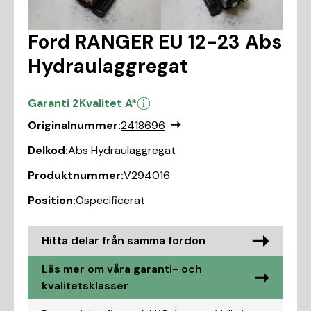
Ford RANGER EU 12-23 Abs
Hydraulaggregat
Garanti 2
Kvalitet A*
Originalnummer:
2418696
Delkod:
Abs Hydraulaggregat
Produktnummer:
V294016
Position:
Ospecificerat
Hitta delar från samma fordon
Läs mer om våra garanti- och
kvalitetsklasser