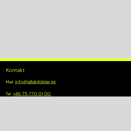
KW
157
Drivlina
4WD
Kontakt
info@allabildelar.se
Mail:
+46 75 770 01 00
Tel:
Om oss
Vi tror på att göra det enkelt att välja rätt. Hos oss får du inte
bara tillgång till ett brett sortiment av kvalitetskontrollerade
delar – du blir också en del av en smartare och mer hållbar