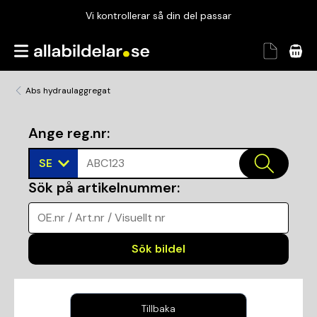
Vi kontrollerar så din del passar
Garanterad passform
Snabbt och tryggt
Abs hydraulaggregat
Vi kontrollerar så din del passar
Ange reg.nr
:
SE
ABC123
Sök på artikelnummer
:
OE.nr / Art.nr / Visuellt nr
Sök bildel
Tillbaka