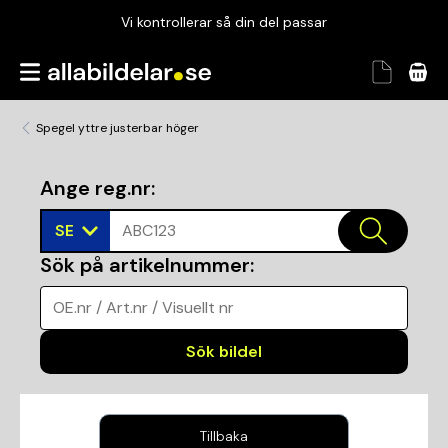
Vi kontrollerar så din del passar
Garanterad passform
Snabbt och tryggt
Spegel yttre justerbar höger
Vi kontrollerar så din del passar
Ange reg.nr
:
SE
ABC123
Sök på artikelnummer
:
OE.nr / Art.nr / Visuellt nr
Sök bildel
Tillbaka