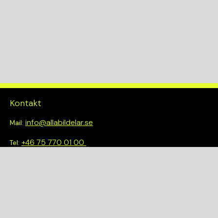
Kontakt
info@allabildelar.se
Mail:
+46 75 770 01 00
Tel:
Om oss
Vi tror på att göra det enkelt att välja rätt. Hos oss får du inte
bara tillgång till ett brett sortiment av kvalitetskontrollerade
delar – du blir också en del av en smartare och mer hållbar
framtid.