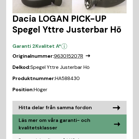
Dacia LOGAN PICK-UP
Spegel Yttre Justerbar Hö
Garanti 2
Kvalitet A*
Originalnummer:
963015207R
Delkod:
Spegel Yttre Justerbar Hö
Produktnummer:
HA588430
Position:
Höger
Hitta delar från samma fordon
Läs mer om våra garanti- och
kvalitetsklasser