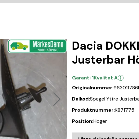
Dacia DOKKE
Justerbar H
Garanti 1
Kvalitet A
Originalnummer:
963011786
Delkod:
Spegel Yttre Justerb
Produktnummer:
K871775
Position:
Höger