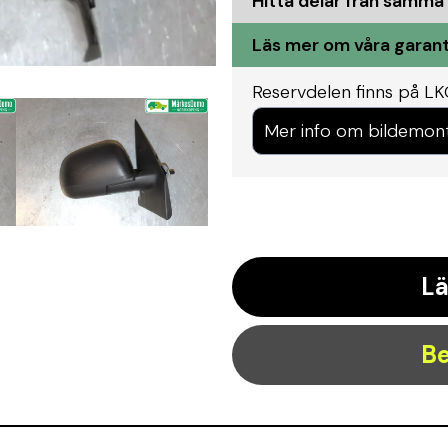
Hitta delar från samma
Läs mer om våra garant
Reservdelen finns på LK
Mer info om bildemon
Lä
Be