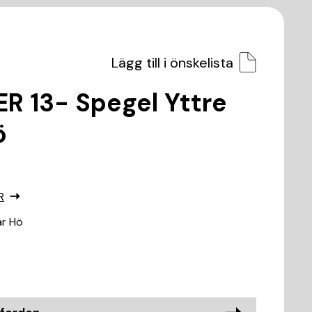
Lägg till i önskelista
R 13- Spegel Yttre
ö
R
ar Hö