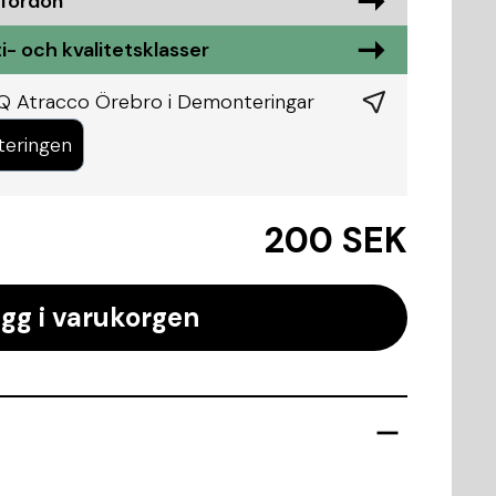
 fordon
i- och kvalitetsklasser
KQ Atracco Örebro i
Demonteringar
teringen
200 SEK
gg i varukorgen