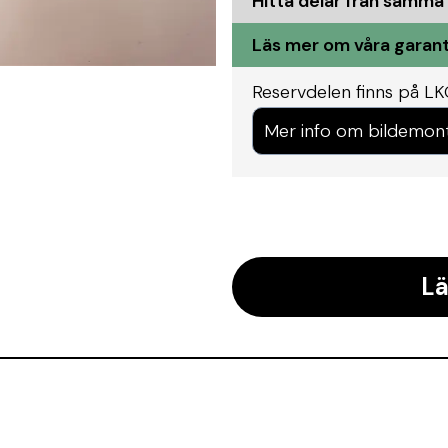
Hitta delar från samma
Läs mer om våra garant
Reservdelen finns på L
Mer info om bildemon
Lä