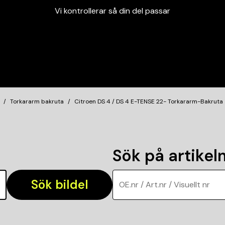
Vi kontrollerar så din del passar
Garanterad passform
Snabbt och tryggt
Vi kontrollerar så din del passar
Torkararm bakruta
Citroen DS 4 / DS 4 E-TENSE 22- Torkararm-Bakruta
Sök på artike
Sök bildel
OE.nr / Art.nr / Visuellt nr