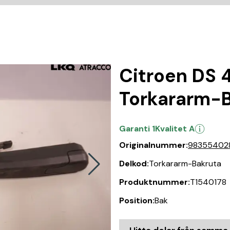
Citroen DS 
Torkararm-
Garanti 1
Kvalitet A
Originalnummer:
98355402
Delkod:
Torkararm-Bakruta
Produktnummer:
T1540178
Position:
Bak