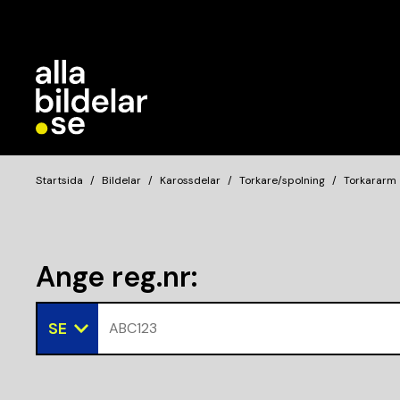
Startsida
Bildelar
Karossdelar
Torkare/spolning
Torkararm
Ange reg.nr
:
SE
ABC123