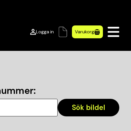
Logga in
Varukorg
lnummer
:
Sök bildel