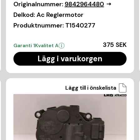
Originalnummer:
9842964480
Delkod:
Ac Reglermotor
Produktnummer:
T1540277
375 SEK
Garanti 1
Kvalitet A
Lägg i varukorgen
Lägg till i önskelista