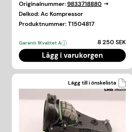
Originalnummer:
9833718880
Delkod:
Ac Kompressor
Produktnummer:
T1504817
8 250 SEK
Garanti 1
Kvalitet A
Lägg i varukorgen
Lägg till i önskelista