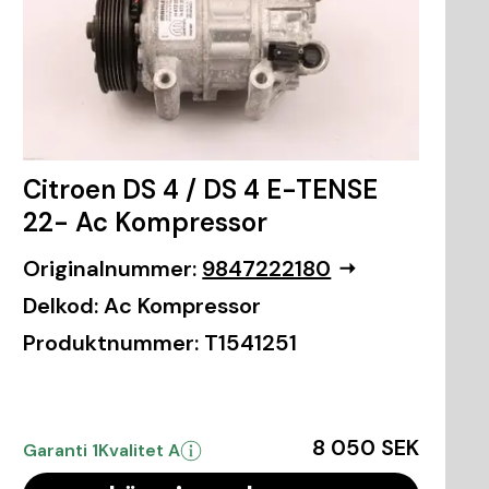
Citroen DS 4 / DS 4 E-TENSE
22- Ac Kompressor
Originalnummer:
9847222180
Delkod:
Ac Kompressor
Produktnummer:
T1541251
8 050 SEK
Garanti 1
Kvalitet A