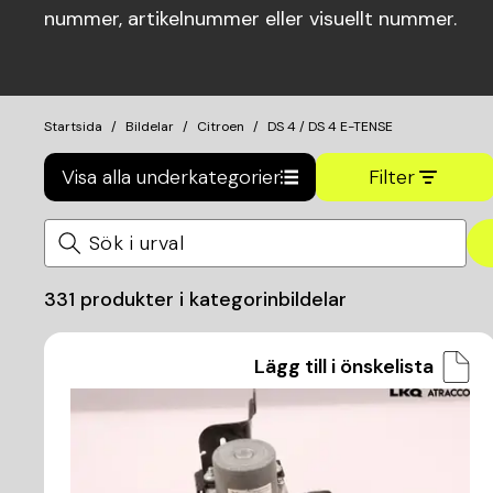
nummer, artikelnummer eller visuellt nummer.
Startsida
Bildelar
Citroen
DS 4 / DS 4 E-TENSE
Visa alla underkategorier
Filter
331
produkter i kategorin
bildelar
Lägg till i önskelista