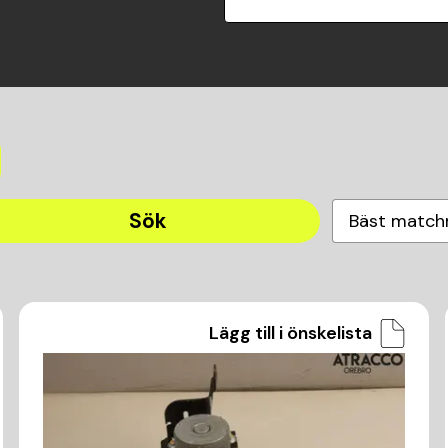
Sök
Bäst match
Lägg till i önskelista