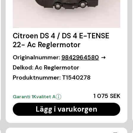
Citroen DS 4 / DS 4 E-TENSE
22- Ac Reglermotor
Originalnummer:
9842964580
Delkod:
Ac Reglermotor
Produktnummer:
T1540278
1 075 SEK
Garanti 1
Kvalitet A
Lägg i varukorgen