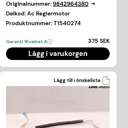
Originalnummer:
9842964380
Delkod:
Ac Reglermotor
Produktnummer:
T1540274
375 SEK
Garanti 1
Kvalitet A
Lägg i varukorgen
Lägg till i önskelista