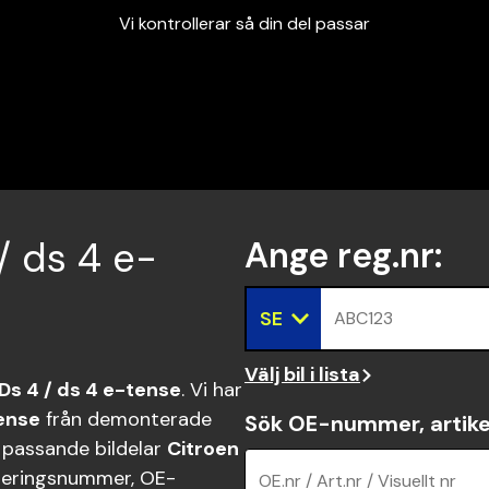
Vi kontrollerar så din del passar
Garanterad passform
Snabbt och tryggt
Vi kontrollerar så din del passar
 / ds 4 e-
Ange reg.nr
:
SE
ABC123
Välj bil i lista
Ds 4 / ds 4 e-tense
. Vi har
tense
från demonterade
Sök OE-nummer, artike
a passande bildelar
Citroen
reringsnummer, OE-
OE.nr / Art.nr / Visuellt nr