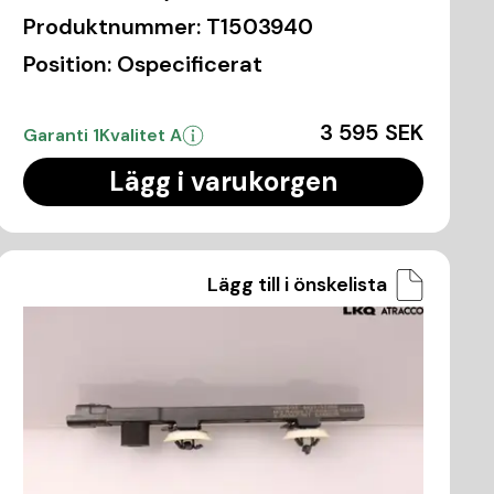
Produktnummer:
T1503940
Position:
Ospecificerat
3 595 SEK
Garanti 1
Kvalitet A
Lägg i varukorgen
Lägg till i önskelista