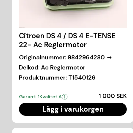
Citroen DS 4 / DS 4 E-TENSE
22- Ac Reglermotor
Originalnummer:
9842964280
Delkod:
Ac Reglermotor
Produktnummer:
T1540126
1 000 SEK
Garanti 1
Kvalitet A
Lägg i varukorgen