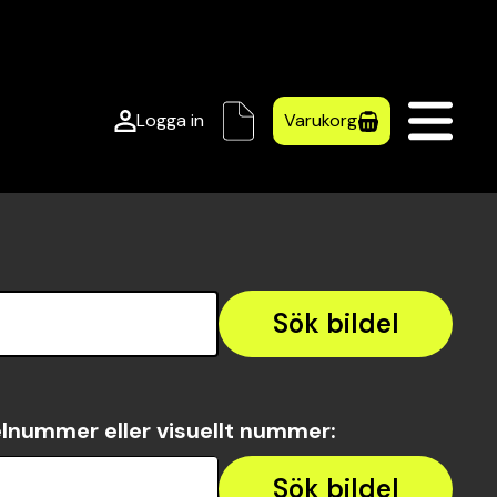
Logga in
Varukorg
Sök bildel
lnummer eller visuellt nummer
:
Sök bildel