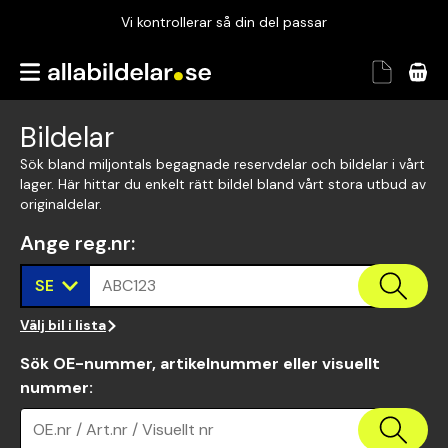
Vi kontrollerar så din del passar
Garanterad passform
Snabbt och tryggt
Bildelar
Vi kontrollerar så din del passar
Sök bland miljontals begagnade reservdelar och bildelar i vårt
lager. Här hittar du enkelt rätt bildel bland vårt stora utbud av
originaldelar.
Ange reg.nr
:
SE
ABC123
Välj bil i lista
Sök OE-nummer, artikelnummer eller visuellt
nummer
:
OE.nr / Art.nr / Visuellt nr