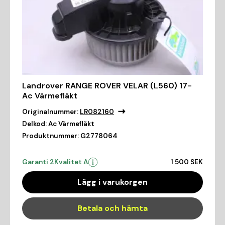
Landrover RANGE ROVER VELAR (L560) 17-
Ac Värmefläkt
Originalnummer:
LR082160
Delkod:
Ac Värmefläkt
Produktnummer:
G2778064
Garanti 2
Kvalitet A
1 500 SEK
Lägg i varukorgen
Betala och hämta