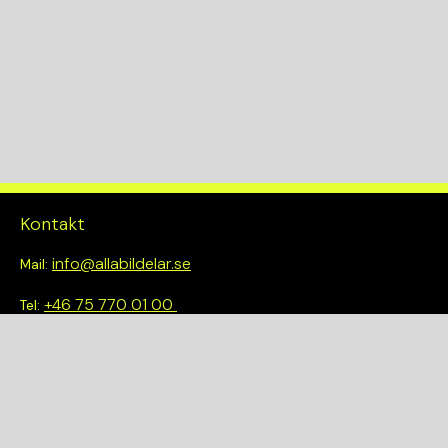
Kontakt
info@allabildelar.se
Mail:
+46 75 770 01 00
Tel:
Om oss
Vi tror på att göra det enkelt att välja rätt. Hos oss får du inte
bara tillgång till ett brett sortiment av kvalitetskontrollerade
delar – du blir också en del av en smartare och mer hållbar
framtid.