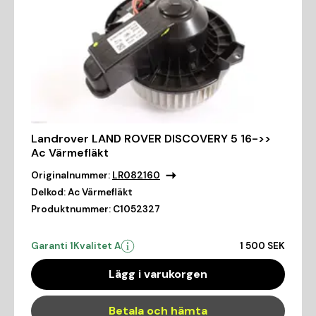
Landrover LAND ROVER DISCOVERY 5 16->>
Ac Värmefläkt
Originalnummer:
LR082160
Delkod:
Ac Värmefläkt
Produktnummer:
C1052327
Garanti 1
Kvalitet A
1 500 SEK
Lägg i varukorgen
Betala och hämta