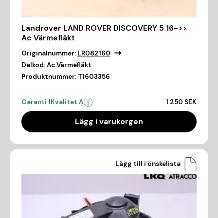
Landrover LAND ROVER DISCOVERY 5 16->>
Ac Värmefläkt
Originalnummer:
LR082160
Delkod:
Ac Värmefläkt
Produktnummer:
T1603356
Garanti 1
Kvalitet A
1 250 SEK
Lägg i varukorgen
Lägg till i önskelista