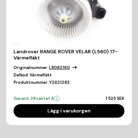
Landrover RANGE ROVER VELAR (L560) 17-
Värmefläkt
Originalnummer:
LR082160
Delkod:
Värmefläkt
Produktnummer:
Y2621283
Garanti 2
Kvalitet A
1 525 SEK
Lägg i varukorgen