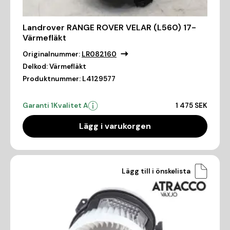
Landrover RANGE ROVER VELAR (L560) 17-
Värmefläkt
Originalnummer:
LR082160
Delkod:
Värmefläkt
Produktnummer:
L4129577
Garanti 1
Kvalitet A
1 475 SEK
Lägg i varukorgen
Lägg till i önskelista