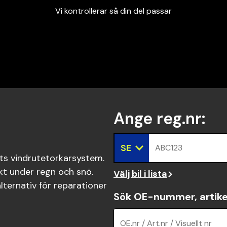
Vi kontrollerar så din del passar
Garanterad passform
Snabbt och tryggt
Vi kontrollerar så din del passar
Ange reg.nr
:
SE
ABC123
ts vindrutetorkarsystem.
ikt under regn och snö.
Välj bil i lista
ternativ för reparationer
Sök OE-nummer, artike
OE.nr / Art.nr / Visuellt nr