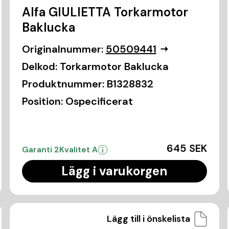
Alfa GIULIETTA Torkarmotor
Baklucka
Originalnummer:
50509441
Delkod:
Torkarmotor Baklucka
Produktnummer:
B1328832
Position:
Ospecificerat
645 SEK
Garanti 2
Kvalitet A
Lägg i varukorgen
Lägg till i önskelista