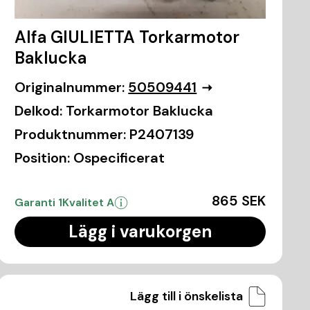
Alfa GIULIETTA Torkarmotor
Baklucka
Originalnummer:
50509441
Delkod:
Torkarmotor Baklucka
Produktnummer:
P2407139
Position:
Ospecificerat
865 SEK
Garanti 1
Kvalitet A
Lägg i varukorgen
Lägg till i önskelista