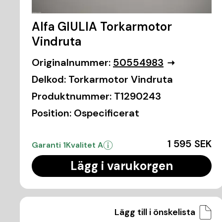
Alfa GIULIA Torkarmotor
Vindruta
Originalnummer:
50554983
Delkod:
Torkarmotor Vindruta
Produktnummer:
T1290243
Position:
Ospecificerat
1 595 SEK
Garanti 1
Kvalitet A
Lägg i varukorgen
Lägg till i önskelista