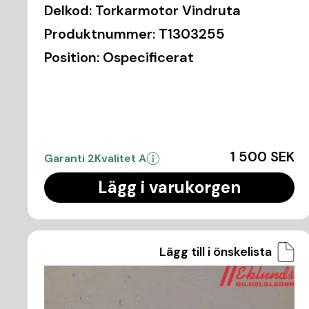
Delkod:
Torkarmotor Vindruta
Produktnummer:
T1303255
Position:
Ospecificerat
1 500 SEK
Garanti 2
Kvalitet A
Lägg i varukorgen
Lägg till i önskelista