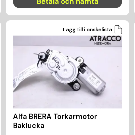
Betala och hämta
Lägg till i önskelista
Alfa BRERA Torkarmotor
Baklucka