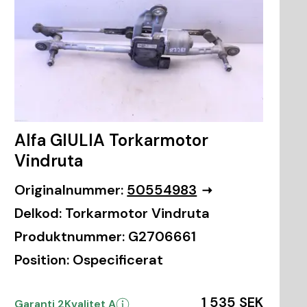
Alfa GIULIA Torkarmotor
Vindruta
Originalnummer:
50554983
Delkod:
Torkarmotor Vindruta
Produktnummer:
G2706661
Position:
Ospecificerat
1 535 SEK
Garanti 2
Kvalitet A