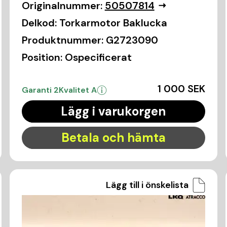
Originalnummer:
50507814
Delkod:
Torkarmotor Baklucka
Produktnummer:
G2723090
Position:
Ospecificerat
1 000 SEK
Garanti 2
Kvalitet A
Lägg i varukorgen
Betala och hämta
Lägg till i önskelista