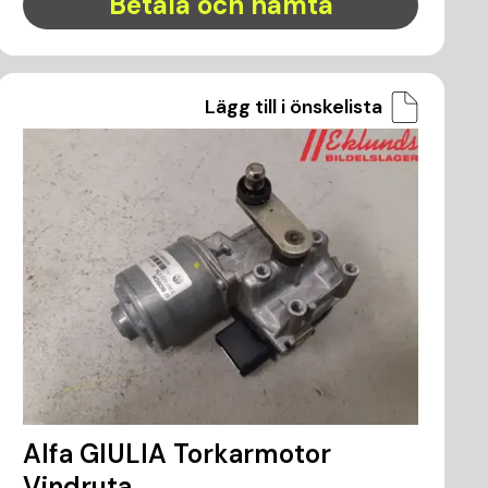
Betala och hämta
Lägg till i önskelista
Alfa GIULIA Torkarmotor
Vindruta