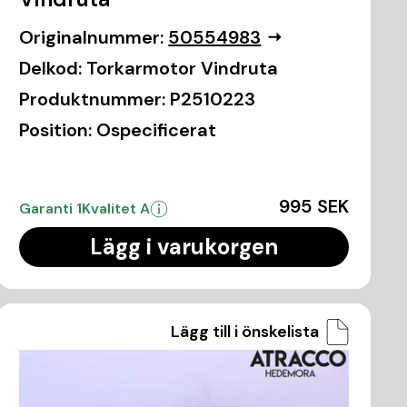
Originalnummer:
50554983
Delkod:
Torkarmotor Vindruta
Produktnummer:
P2510223
Position:
Ospecificerat
995 SEK
Garanti 1
Kvalitet A
Lägg i varukorgen
Lägg till i önskelista