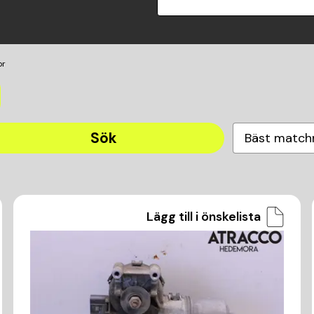
or
Sök
Bäst match
Lägg till i önskelista