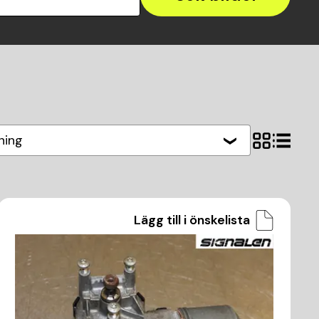
ning
Lägg till i önskelista