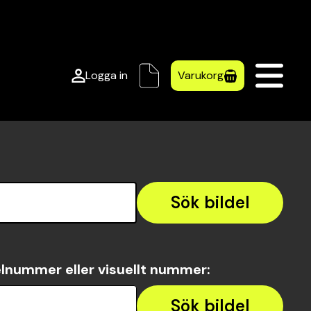
Logga in
Varukorg
Sök bildel
lnummer eller visuellt nummer
:
Sök bildel