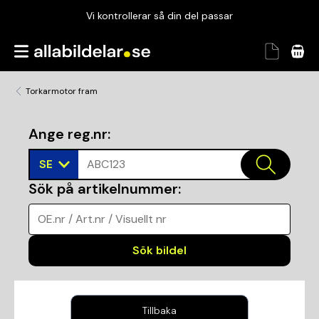
Vi kontrollerar så din del passar
Garanterad passform
Snabbt och tryggt
Torkarmotor fram
Vi kontrollerar så din del passar
Ange reg.nr
:
SE
ABC123
Sök på artikelnummer
:
OE.nr / Art.nr / Visuellt nr
Sök bildel
Tillbaka