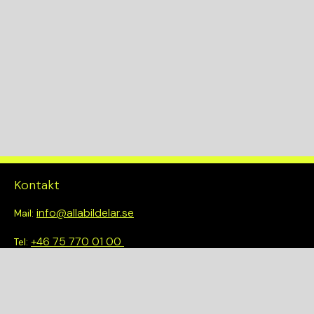
Klädselkod
SVART SKINN
Kontakt
info@allabildelar.se
Mail:
+46 75 770 01 00
Tel:
Om oss
Vi tror på att göra det enkelt att välja rätt. Hos oss får du inte
bara tillgång till ett brett sortiment av kvalitetskontrollerade