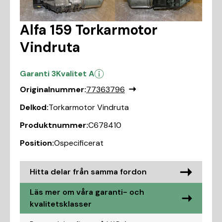
Alfa 159 Torkarmotor
Vindruta
Garanti 3
Kvalitet A
Originalnummer:
77363796
Delkod:
Torkarmotor Vindruta
Produktnummer:
C678410
Position:
Ospecificerat
Hitta delar från samma fordon
Läs mer om våra garanti- och
kvalitetsklasser