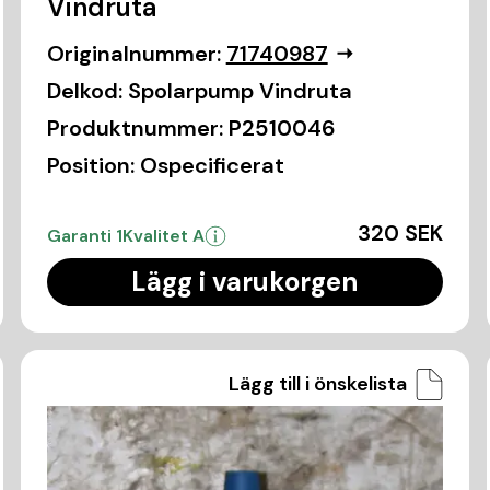
Vindruta
Originalnummer:
71740987
Delkod:
Spolarpump Vindruta
Produktnummer:
P2510046
Position:
Ospecificerat
320 SEK
Garanti 1
Kvalitet A
Lägg i varukorgen
Lägg till i önskelista