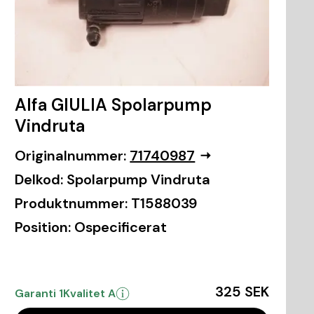
Alfa GIULIA Spolarpump
Vindruta
Originalnummer:
71740987
Delkod:
Spolarpump Vindruta
Produktnummer:
T1588039
Position:
Ospecificerat
325 SEK
Garanti 1
Kvalitet A