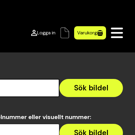
Logga in
Varukorg
Sök bildel
lnummer eller visuellt nummer
:
Sök bildel