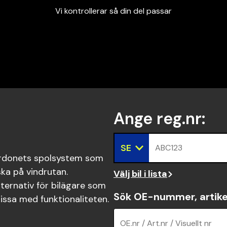
Vi kontrollerar så din del passar
Garanterad passform
Snabbt och tryggt
Vi kontrollerar så din del passar
Ange reg.nr
:
SE
ABC123
ordonets spolsystem som
ska på vindrutan.
Välj bil i lista
ternativ för bilägare som
Sök OE-nummer, artike
ssa med funktionaliteten.
OE.nr / Art.nr / Visuellt nr