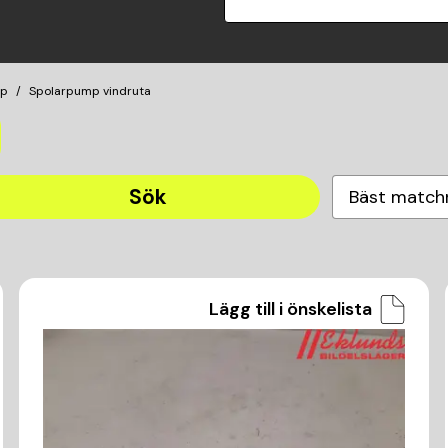
mp
Spolarpump vindruta
Sök
Bäst match
Lägg till i önskelista