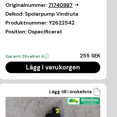
Originalnummer:
71740987
Delkod:
Spolarpump Vindruta
Produktnummer:
Y2622542
Position:
Ospecificerat
255 SEK
Garanti 2
Kvalitet A
Lägg i varukorgen
Lägg till i önskelista