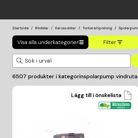
Startsida
Bildelar
Karossdelar
Torkare/spolning
Spolarpu
Visa alla underkategorier
Filter
6507
produkter i kategorin
spolarpump vindruta
Lägg till i önskelista