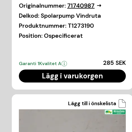
Originalnummer:
71740987
Delkod:
Spolarpump Vindruta
Produktnummer:
T1273190
Position:
Ospecificerat
285 SEK
Garanti 1
Kvalitet A
Lägg i varukorgen
Lägg till i önskelista