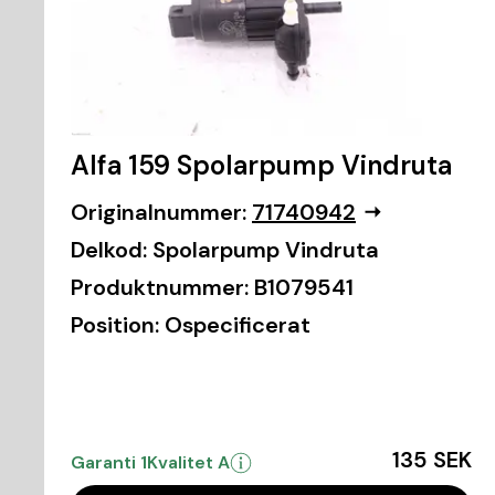
Alfa 159 Spolarpump Vindruta
Originalnummer:
71740942
Delkod:
Spolarpump Vindruta
Produktnummer:
B1079541
Position:
Ospecificerat
135 SEK
Garanti 1
Kvalitet A