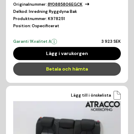
Originalnummer:
8Y0885806EGCK
Delkod:
Inredning Ryggdyna Bak
Produktnummer:
K978251
Position:
Ospecificerat
Garanti 1
Kvalitet A
3 923 SEK
Lägg i varukorgen
Betala och hämta
Lägg till i önskelista