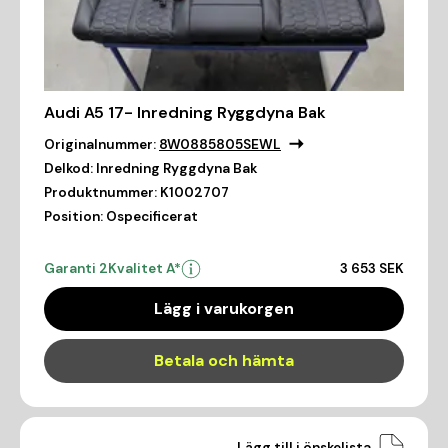
Audi A5 17- Inredning Ryggdyna Bak
Originalnummer:
8W0885805SEWL
Delkod:
Inredning Ryggdyna Bak
Produktnummer:
K1002707
Position:
Ospecificerat
Garanti 2
Kvalitet A*
3 653 SEK
Lägg i varukorgen
Betala och hämta
Lägg till i önskelista