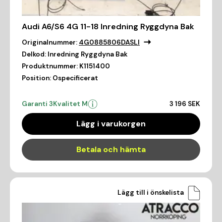
Audi A6/S6 4G 11-18 Inredning Ryggdyna Bak
Originalnummer:
4G0885806DASLI
Delkod:
Inredning Ryggdyna Bak
Produktnummer:
K1151400
Position:
Ospecificerat
Garanti 3
Kvalitet M
3 196 SEK
Lägg i varukorgen
Betala och hämta
Lägg till i önskelista