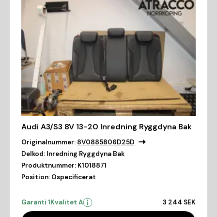
Audi A3/S3 8V 13-20 Inredning Ryggdyna Bak
Originalnummer:
8V0885806D25D
Delkod:
Inredning Ryggdyna Bak
Produktnummer:
K1018871
Position:
Ospecificerat
Garanti 1
Kvalitet A
3 244 SEK