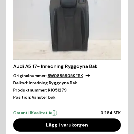
Audi A5 17- Inredning Ryggdyna Bak
Originalnummer:
8W0885805KFBK
Delkod:
Inredning Ryggdyna Bak
Produktnummer:
K1051279
Position:
Vänster bak
Garanti 1
Kvalitet A
3 284 SEK
Lägg i varukorgen