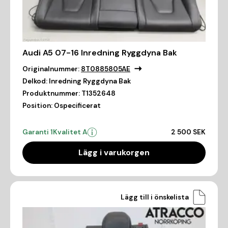
Audi A5 07-16 Inredning Ryggdyna Bak
Originalnummer:
8T0885805AE
Delkod:
Inredning Ryggdyna Bak
Produktnummer:
T1352648
Position:
Ospecificerat
Garanti 1
Kvalitet A
2 500 SEK
Lägg i varukorgen
Lägg till i önskelista