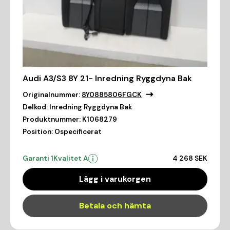
Audi A3/S3 8Y 21- Inredning Ryggdyna Bak
Originalnummer:
8Y0885806FGCK
Delkod:
Inredning Ryggdyna Bak
Produktnummer:
K1068279
Position:
Ospecificerat
Garanti 1
Kvalitet A
4 268 SEK
Lägg i varukorgen
Betala och hämta