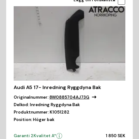
Audi A5 17- Inredning Ryggdyna Bak
Originalnummer:
8W0885704AJ73G
Delkod:
Inredning Ryggdyna Bak
Produktnummer:
K1051282
Position:
Höger bak
Garanti 2
Kvalitet A*
1 850 SEK