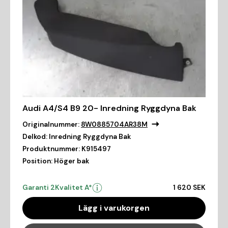
Audi A4/S4 B9 20- Inredning Ryggdyna Bak
Originalnummer:
8W0885704AR38M
Delkod:
Inredning Ryggdyna Bak
Produktnummer:
K915497
Position:
Höger bak
Garanti 2
Kvalitet A*
1 620 SEK
Lägg i varukorgen