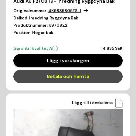
Audi A6 F2/C8 19- Inredning Ryggdyna Bak
Originalnummer:
4K5885805FSLI
Delkod:
Inredning Ryggdyna Bak
Produktnummer:
K970922
Position:
Höger bak
Garanti 1
Kvalitet A
14 635 SEK
Lägg i varukorgen
Betala och hämta
Lägg till i önskelista