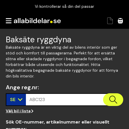
Vi kontrollerar så din del passar
Garanterad passform
Snabbt och tryggt
Baksäte ryggdyna
Vi kontrollerar så din del passar
Baksäte ryggdyna är en viktig del av bilens interiör som ger
stöd och komfort till passagerarna. Perfekt för att ersätta
slitna eller skadade ryggdynor i begagnade fordon, vilket
förbättrar både utseende och funktionalitet. Hitta
högkvalitativa begagnade baksäte ryggdynor för att förnya
din bils interiör.
Ange reg.nr
:
SE
ABC123
Välj bil i lista
Sök OE-nummer, artikelnummer eller visuellt
nummer
: