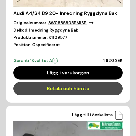
Audi A4/S4 B9 20- Inredning Ryggdyna Bak
Originalnummer:
8W0885805BMISB
Delkod:
Inredning Ryggdyna Bak
Produktnummer:
K1109577
Position:
Ospecificerat
Garanti 1
Kvalitet A
1 620 SEK
Lägg i varukorgen
Betala och hämta
Lägg till i önskelista