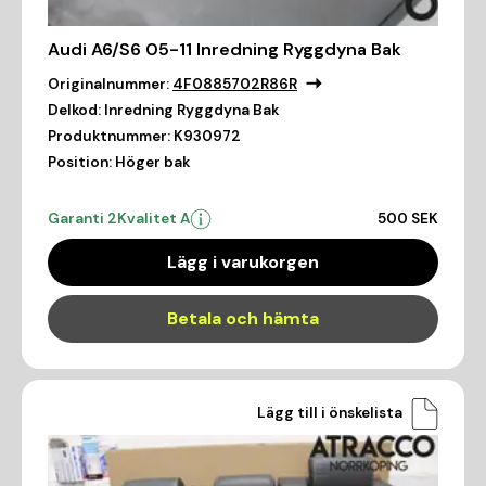
Audi A6/S6 05-11 Inredning Ryggdyna Bak
Originalnummer:
4F0885702R86R
Delkod:
Inredning Ryggdyna Bak
Produktnummer:
K930972
Position:
Höger bak
Garanti 2
Kvalitet A
500 SEK
Lägg i varukorgen
Betala och hämta
Lägg till i önskelista