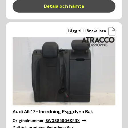
Betala och hämta
Lägg till i önskelista
Audi A5 17- Inredning Ryggdyna Bak
Originalnummer:
8W0885806KFBX
Delkod:
Inredning Ryggdyna Bak