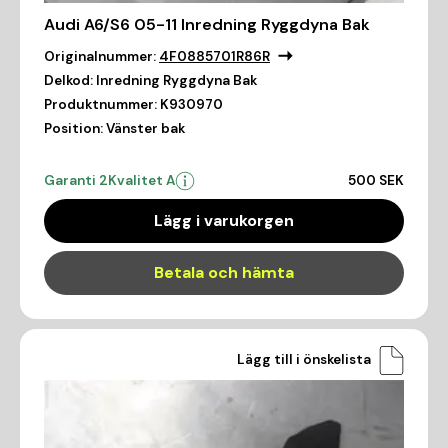
Audi A6/S6 05-11 Inredning Ryggdyna Bak
Originalnummer:
4F0885701R86R
Delkod:
Inredning Ryggdyna Bak
Produktnummer:
K930970
Position:
Vänster bak
Garanti 2
Kvalitet A
500 SEK
Lägg i varukorgen
Betala och hämta
Lägg till i önskelista