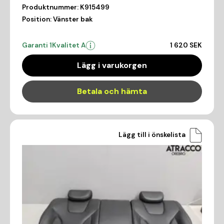
Produktnummer:
K915499
Position:
Vänster bak
Garanti 1
Kvalitet A
1 620 SEK
Lägg i varukorgen
Betala och hämta
Lägg till i önskelista