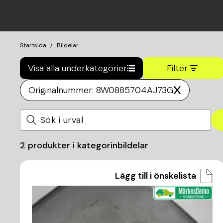
Startsida
Bildelar
Visa alla underkategorier
Filter
Originalnummer: 8W0885704AJ73G
2
produkter i kategorin
bildelar
Lägg till i önskelista