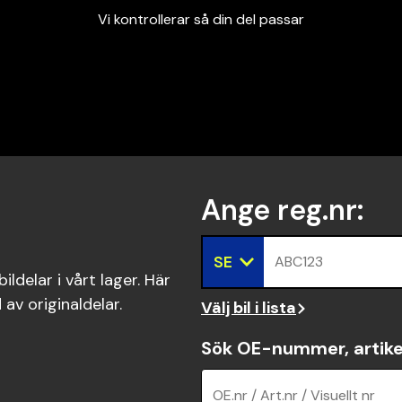
Vi kontrollerar så din del passar
Garanterad passform
Snabbt och tryggt
Vi kontrollerar så din del passar
Ange reg.nr
:
SE
ABC123
ldelar i vårt lager. Här
 av originaldelar.
Välj bil i lista
Sök OE-nummer, artike
OE.nr / Art.nr / Visuellt nr