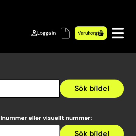
Logga in
Varukorg
Sök bildel
lnummer eller visuellt nummer
:
Sök bildel