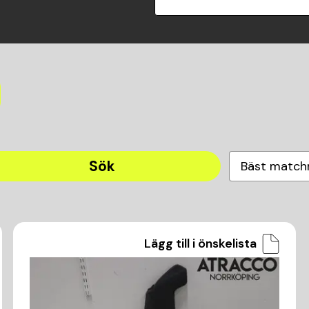
Sök
Bäst match
Lägg till i önskelista