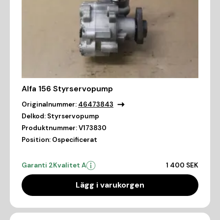
Alfa 156 Styrservopump
Originalnummer:
46473843
Delkod:
Styrservopump
Produktnummer:
V173830
Position:
Ospecificerat
Garanti 2
Kvalitet A
1 400 SEK
Lägg i varukorgen