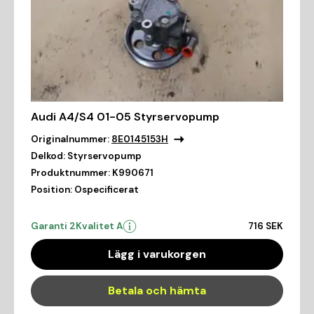
Audi A4/S4 01-05 Styrservopump
Originalnummer:
8E0145153H
Delkod:
Styrservopump
Produktnummer:
K990671
Position:
Ospecificerat
Garanti 2
Kvalitet A
716 SEK
Lägg i varukorgen
Betala och hämta