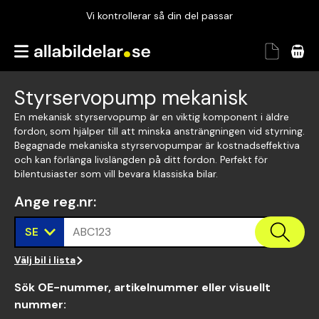
Vi kontrollerar så din del passar
Garanterad passform
Snabbt och tryggt
Styrservopump mekanisk
Vi kontrollerar så din del passar
En mekanisk styrservopump är en viktig komponent i äldre
fordon, som hjälper till att minska ansträngningen vid styrning.
Begagnade mekaniska styrservopumpar är kostnadseffektiva
och kan förlänga livslängden på ditt fordon. Perfekt för
bilentusiaster som vill bevara klassiska bilar.
Ange reg.nr
:
SE
ABC123
Välj bil i lista
Sök OE-nummer, artikelnummer eller visuellt
nummer
: