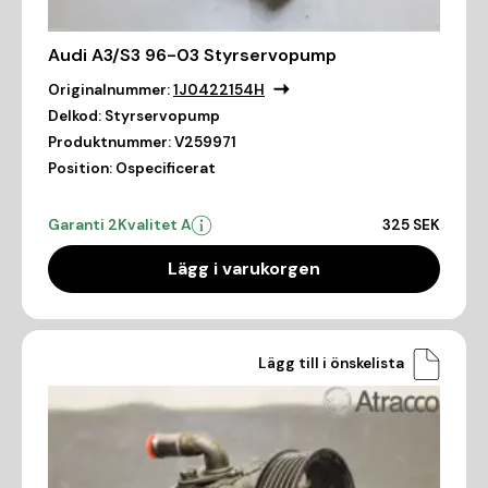
Audi A3/S3 96-03 Styrservopump
Originalnummer:
1J0422154H
Delkod:
Styrservopump
Produktnummer:
V259971
Position:
Ospecificerat
Garanti 2
Kvalitet A
325 SEK
Lägg i varukorgen
Lägg till i önskelista