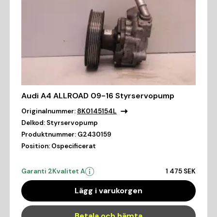
Audi A4 ALLROAD 09-16 Styrservopump
Originalnummer:
8K0145154L
Delkod:
Styrservopump
Produktnummer:
G2430159
Position:
Ospecificerat
Garanti 2
Kvalitet A
1 475 SEK
Lägg i varukorgen
Betala och hämta