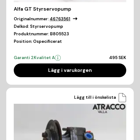
Alfa GT Styrservopump
Originalnummer:
46763561
Delkod:
Styrservopump
Produktnummer:
B805523
Position:
Ospecificerat
Garanti 2
Kvalitet A
495 SEK
Lägg i varukorgen
Lägg till i önskelista