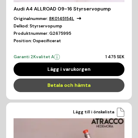
Audi A4 ALLROAD 09-16 Styrservopump
Originalnummer:
8K0145154L
Delkod:
Styrservopump
Produktnummer:
G2675995
Position:
Ospecificerat
Garanti 2
Kvalitet A
1 475 SEK
Lägg i varukorgen
Betala och hämta
Lägg till i önskelista