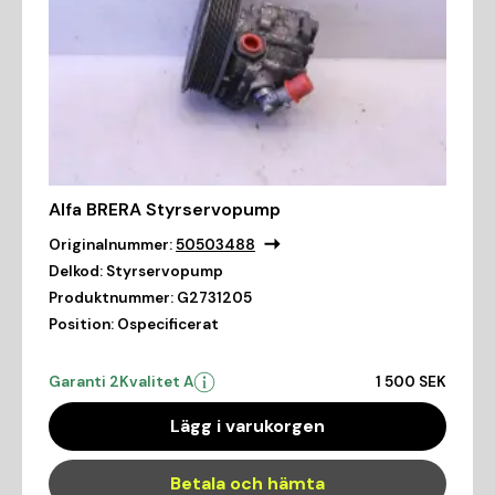
Alfa BRERA Styrservopump
Originalnummer:
50503488
Delkod:
Styrservopump
Produktnummer:
G2731205
Position:
Ospecificerat
Garanti 2
Kvalitet A
1 500 SEK
Lägg i varukorgen
Betala och hämta