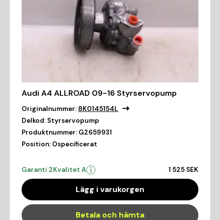
Audi A4 ALLROAD 09-16 Styrservopump
Originalnummer:
8K0145154L
Delkod:
Styrservopump
Produktnummer:
G2659931
Position:
Ospecificerat
Garanti 2
Kvalitet A
1 525 SEK
Lägg i varukorgen
Betala och hämta