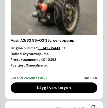
Audi A3/S3 96-03 Styrservopump
Originalnummer:
1J0422154JX
Delkod:
Styrservopump
Produktnummer:
L4040392
Position:
Ospecificerat
Garanti 2
Kvalitet A
800 SEK
Lägg i varukorgen