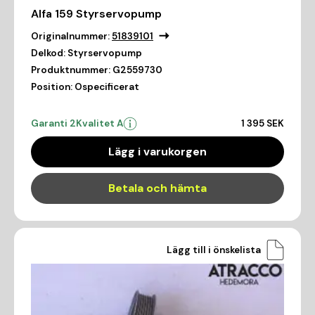
Alfa 159 Styrservopump
Originalnummer:
51839101
Delkod:
Styrservopump
Produktnummer:
G2559730
Position:
Ospecificerat
Garanti 2
Kvalitet A
1 395 SEK
Lägg i varukorgen
Betala och hämta
Lägg till i önskelista