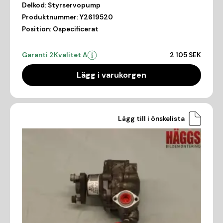
Delkod:
Styrservopump
Produktnummer:
Y2619520
Position:
Ospecificerat
Garanti 2
Kvalitet A
2 105 SEK
Lägg i varukorgen
Lägg till i önskelista