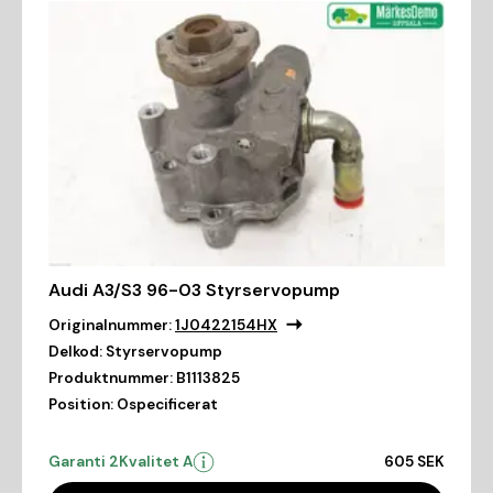
Audi A3/S3 96-03 Styrservopump
Originalnummer:
1J0422154HX
Delkod:
Styrservopump
Produktnummer:
B1113825
Position:
Ospecificerat
Garanti 2
Kvalitet A
605 SEK