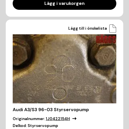
Lägg i varukorgen
Lägg till i önskelista
Audi A3/S3 96-03 Styrservopump
Originalnummer:
1J0422154H
Delkod:
Styrservopump