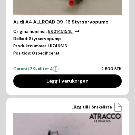
Audi A4 ALLROAD 09-16 Styrservopump
Originalnummer:
8K0145154L
Delkod:
Styrservopump
Produktnummer:
HI746616
Position:
Ospecificerat
Garanti 2
Kvalitet A
2 500 SEK
Lägg i varukorgen
Lägg till i önskelista