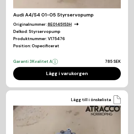
Audi A4/S4 01-05 Styrservopump
Originalnummer:
8E0145153H
Delkod:
Styrservopump
Produktnummer:
V175476
Position:
Ospecificerat
Garanti 3
Kvalitet A
785 SEK
Lägg i varukorgen
Lägg till i önskelista