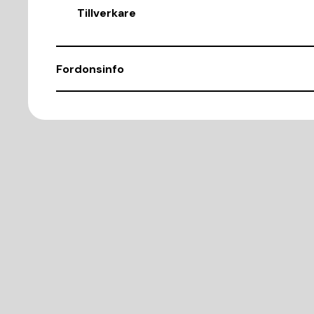
Tillverkare
Fordonsinfo
Chassinummer
WAUZZZ4F17N100943
Demonteringsnr
K47748
Motorkod
AUK 6 CYL INSP 3,2
Cylindervolym (CC)
3123