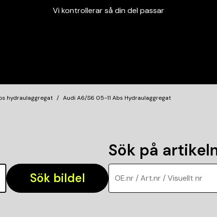
Vi kontrollerar så din del passar
Garanterad passform
Snabbt och tryggt
Vi kontrollerar så din del passar
bs hydraulaggregat
Audi A6/S6 05-11 Abs Hydraulaggregat
Sök på artike
Sök bildel
OE.nr / Art.nr / Visuellt nr