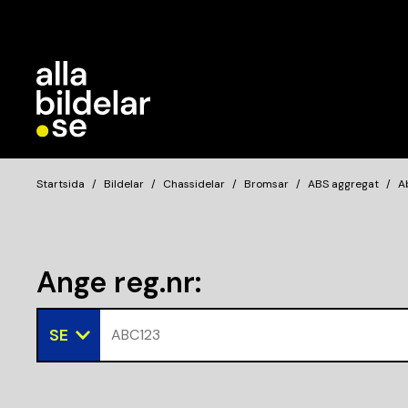
Startsida
Bildelar
Chassidelar
Bromsar
ABS aggregat
A
Ange reg.nr
:
SE
ABC123