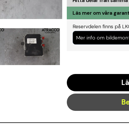
Hitta delar från samma
Läs mer om våra garant
Reservdelen finns på LK
Mer info om bildemon
Lä
Be