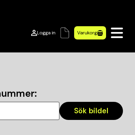
Logga in
Varukorg
lnummer
:
Sök bildel