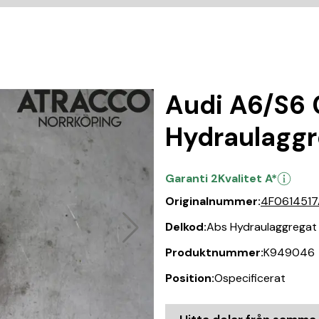
Audi A6/S6 
Hydraulaggr
Garanti 2
Kvalitet A*
Originalnummer:
4F061451
Delkod:
Abs Hydraulaggregat
Produktnummer:
K949046
Position:
Ospecificerat