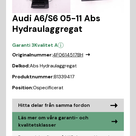
Audi A6/S6 05-11 Abs
Hydraulaggregat
Garanti 3
Kvalitet A
Originalnummer:
4F0614517BH
Delkod:
Abs Hydraulaggregat
Produktnummer:
B1339417
Position:
Ospecificerat
Hitta delar från samma fordon
Läs mer om våra garanti- och
kvalitetsklasser