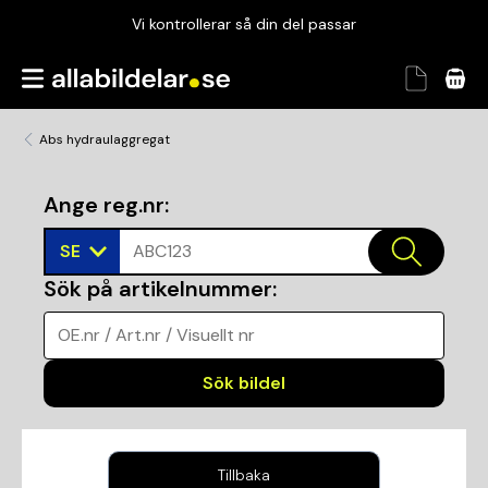
Vi kontrollerar så din del passar
Garanterad passform
Snabbt och tryggt
Abs hydraulaggregat
Vi kontrollerar så din del passar
Ange reg.nr
:
SE
ABC123
Sök på artikelnummer
:
OE.nr / Art.nr / Visuellt nr
Sök bildel
Tillbaka