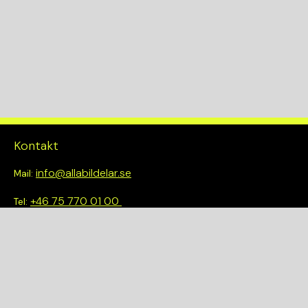
100
Drivlina
2WD
Kontakt
info@allabildelar.se
Mail:
+46 75 770 01 00
Tel:
Om oss
Vi tror på att göra det enkelt att välja rätt. Hos oss får du inte
bara tillgång till ett brett sortiment av kvalitetskontrollerade
delar – du blir också en del av en smartare och mer hållbar
framtid.