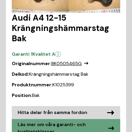
Audi A4 12-15
Krängningshämmarstag
Bak
Garanti 1
Kvalitet A
Originalnummer:
8K0505465G
Delkod:
Krängningshämmarstag Bak
Produktnummer:
K1025399
Position:
Bak
Hitta delar från samma fordon
Läs mer om våra garanti- och
kvalitetsklasser