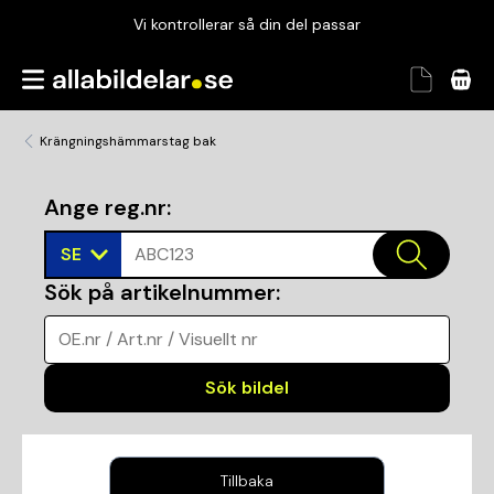
Vi kontrollerar så din del passar
Garanterad passform
Snabbt och tryggt
Krängningshämmarstag bak
Vi kontrollerar så din del passar
Ange reg.nr
:
SE
ABC123
Sök på artikelnummer
:
OE.nr / Art.nr / Visuellt nr
Sök bildel
Tillbaka