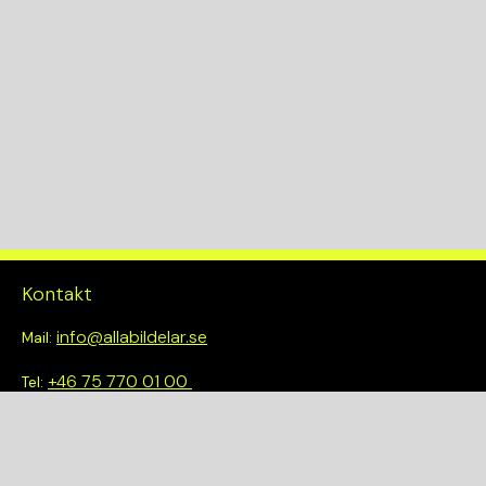
PNE
KW
110
Drivlina
2WD
Kontakt
info@allabildelar.se
Mail:
+46 75 770 01 00
Tel:
Om oss
Vi tror på att göra det enkelt att välja rätt. Hos oss får du inte
bara tillgång till ett brett sortiment av kvalitetskontrollerade