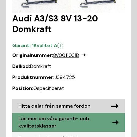
Audi A3/S3 8V 13-20
Domkraft
Garanti 1
Kvalitet A
Originalnummer:
8V0011031B
Delkod:
Domkraft
Produktnummer:
J394725
Position:
Ospecificerat
Hitta delar från samma fordon
Läs mer om våra garanti- och
kvalitetsklasser