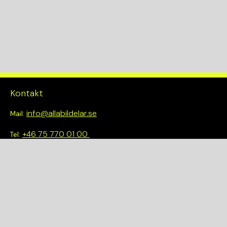
Kontakt
info@allabildelar.se
Mail:
+46 75 770 01 00
Tel:
Om oss
Vi tror på att göra det enkelt att välja rätt. Hos oss får du inte
bara tillgång till ett brett sortiment av kvalitetskontrollerade
delar – du blir också en del av en smartare och mer hållbar
framtid.
Snabblänkar