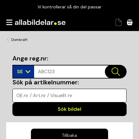
Vi kontrollerar så din del passar
Garanterad passform
Snabbt och tryggt
Domkraft
Vi kontrollerar så din del passar
Ange reg.nr
:
SE
ABC123
Sök på artikelnummer
:
OE.nr / Art.nr / Visuellt nr
Sök bildel
Tillbaka