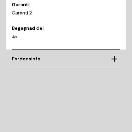
Garanti
Garanti 2
Begagnad del
Ja
Fordonsinfo
Chassinummer
WAUZZZ8P56A020294
Demonteringsnr
K47791