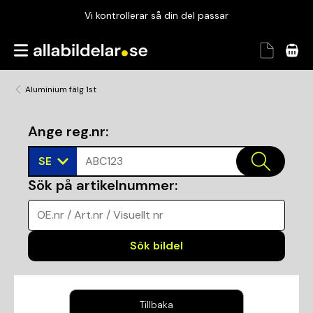
Vi kontrollerar så din del passar
Garanterad passform
Snabbt och tryggt
Aluminium fälg 1st
Vi kontrollerar så din del passar
Ange reg.nr
:
SE
ABC123
Sök på artikelnummer
:
OE.nr / Art.nr / Visuellt nr
Sök bildel
Tillbaka