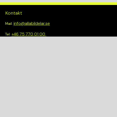
Kontakt
info@allabildelar.se
Mail:
+46 75 770 01 00
Tel:
Om oss
Vi tror på att göra det enkelt att välja rätt. Hos oss får du inte
bara tillgång till ett brett sortiment av kvalitetskontrollerade
delar – du blir också en del av en smartare och mer hållbar
framtid.
Snabblänkar
Om oss
Demonteringar
Bilmärken
Integritetspolicy