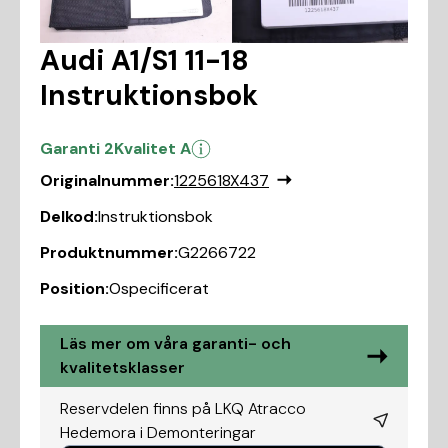
Audi A1/S1 11-18
Instruktionsbok
Garanti 2
Kvalitet A
Originalnummer:
1225618X437
Delkod:
Instruktionsbok
Produktnummer:
G2266722
Position:
Ospecificerat
Läs mer om våra garanti- och
kvalitetsklasser
Reservdelen finns på LKQ Atracco
Hedemora i
Demonteringar