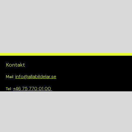
Kontakt
info@allabildelar.se
Mail:
+46 75 770 01 00
Tel:
Om oss
Vi tror på att göra det enkelt att välja rätt. Hos oss får du inte
bara tillgång till ett brett sortiment av kvalitetskontrollerade
delar – du blir också en del av en smartare och mer hållbar
framtid.