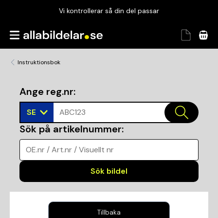
Vi kontrollerar så din del passar
Garanterad passform
Snabbt och tryggt
Instruktionsbok
Vi kontrollerar så din del passar
Ange reg.nr
:
SE
ABC123
Sök på artikelnummer
:
OE.nr / Art.nr / Visuellt nr
Sök bildel
Tillbaka